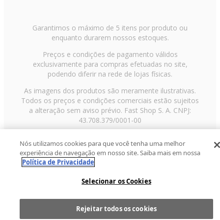
Garantimos o máximo de 5 itens por produto ou
enquanto durarem nossos estoques.
Preços e condições de pagamento válidos
exclusivamente para compras efetuadas no site,
podendo diferir na rede de lojas físicas.
As imagens dos produtos são meramente ilustrativas.
Todos os preços e condições comerciais estão sujeitos
a alteração sem aviso prévio. Fast Shop S. A. CNPJ:
43.708.379/0001-00
Avenida Zaki Narchi, nº 1650, sobreloja, Carandiru, São
Nós utilizamos cookies para que você tenha uma melhor
Paulo/SP, CEP 02029-001, Telefone: 11 3003-3728 ©
experiência de navegação em nosso site. Saiba mais em nossa
2013 Fast Shop - Todos os direitos reservados
RF
Política de Privacidade
Selecionar os Cookies
Rejeitar todos os cookies