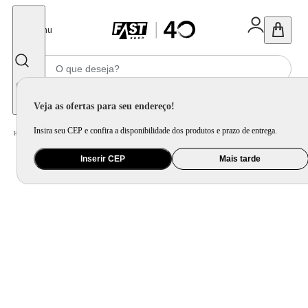
Fechar
Menu
Informe seu CEP
Veja as ofertas para seu endereço!
Insira seu CEP e confira a disponibilidade dos produtos e prazo de entrega.
Home
/
Praia e Piscina
/
Piscina e Boia
Inserir CEP
Mais tarde