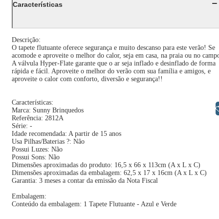
Características
Descrição:
O tapete flutuante oferece segurança e muito descanso para este verão! Se
acomode e aproveite o melhor do calor, seja em casa, na praia ou no camp
A válvula Hyper-Flate garante que o ar seja inflado e desinflado de forma
rápida e fácil. Aproveite o melhor do verão com sua família e amigos, e
aproveite o calor com conforto, diversão e segurança!!
Características:
Libras
Marca: Sunny Brinquedos
Referência: 2812A
Série: -
Idade recomendada: A partir de 15 anos
Usa Pilhas/Baterias ?: Nâo
Possui Luzes: Não
Possui Sons: Não
Dimensões aproximadas do produto: 16,5 x 66 x 113cm (A x L x C)
Dimensões aproximadas da embalagem: 62,5 x 17 x 16cm (A x L x C)
Garantia: 3 meses a contar da emissão da Nota Fiscal
Embalagem:
Conteúdo da embalagem: 1 Tapete Flutuante - Azul e Verde