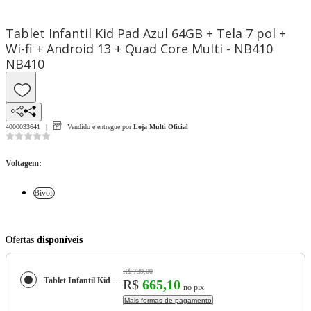
Tablet Infantil Kid Pad Azul 64GB + Tela 7 pol +
Wi-fi + Android 13 + Quad Core Multi - NB410
NB410
4000033641
Vendido e entregue por
Loja Multi Oficial
Voltagem
:
Bivolt
Ofertas
disponíveis
R$ 739,00
Tablet Infantil Kid Pad Azul 64GB + Tela 7 pol + Wi-fi + Android 13 + Quad Core Multi - NB410 NB410
R$
665,10
no pix
Mais formas de pagamento