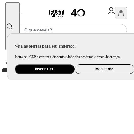
Fechar
Menu
Informe seu CEP
Veja as ofertas para seu endereço!
Insira seu CEP e confira a disponibilidade dos produtos e prazo de entrega.
Home
/
Celular Tablet e Smartwatch
/
Tablet e E-reader
Inserir CEP
Mais tarde