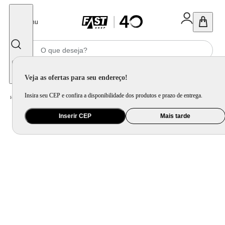
Fechar
Menu
Informe seu CEP
Veja as ofertas para seu endereço!
Insira seu CEP e confira a disponibilidade dos produtos e prazo de entrega.
Home
/
Utilidade Doméstica
/
Cozinha
/
Utensilio de Bancada
Inserir CEP
Mais tarde