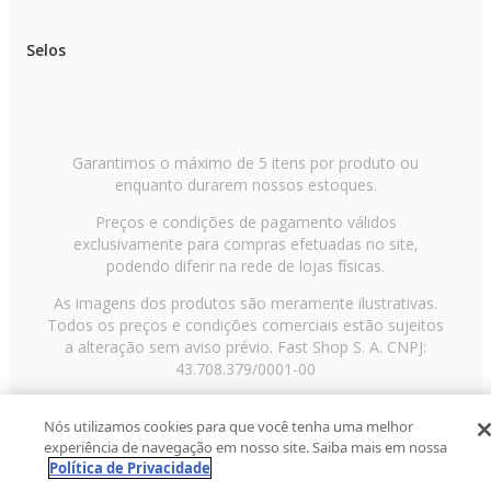
Selos
Garantimos o máximo de 5 itens por produto ou
enquanto durarem nossos estoques.
Preços e condições de pagamento válidos
exclusivamente para compras efetuadas no site,
podendo diferir na rede de lojas físicas.
As imagens dos produtos são meramente ilustrativas.
Todos os preços e condições comerciais estão sujeitos
a alteração sem aviso prévio. Fast Shop S. A. CNPJ:
43.708.379/0001-00
Avenida Zaki Narchi, nº 1650, sobreloja, Carandiru, São
Nós utilizamos cookies para que você tenha uma melhor
Paulo/SP, CEP 02029-001, Telefone: 11 3003-3728 ©
experiência de navegação em nosso site. Saiba mais em nossa
2013 Fast Shop - Todos os direitos reservados
RF
Política de Privacidade