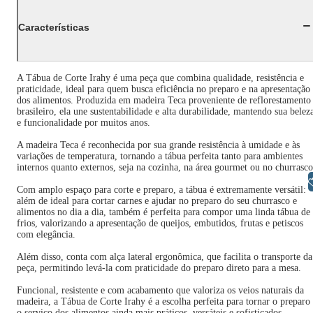
Características
A Tábua de Corte Irahy é uma peça que combina qualidade, resistência e
praticidade, ideal para quem busca eficiência no preparo e na apresentação
dos alimentos. Produzida em madeira Teca proveniente de reflorestamento
brasileiro, ela une sustentabilidade e alta durabilidade, mantendo sua belez
e funcionalidade por muitos anos.
A madeira Teca é reconhecida por sua grande resistência à umidade e às
variações de temperatura, tornando a tábua perfeita tanto para ambientes
internos quanto externos, seja na cozinha, na área gourmet ou no churrasco
Libras
Com amplo espaço para corte e preparo, a tábua é extremamente versátil:
além de ideal para cortar carnes e ajudar no preparo do seu churrasco e
alimentos no dia a dia, também é perfeita para compor uma linda tábua de
frios, valorizando a apresentação de queijos, embutidos, frutas e petiscos
com elegância.
Além disso, conta com alça lateral ergonômica, que facilita o transporte da
peça, permitindo levá-la com praticidade do preparo direto para a mesa.
Funcional, resistente e com acabamento que valoriza os veios naturais da
madeira, a Tábua de Corte Irahy é a escolha perfeita para tornar o preparo
o serviço dos alimentos ainda mais práticos, versáteis e sofisticados.