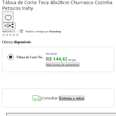
Tábua de Corte Teca 40x28cm Churrasco Cozinha
Petiscos Irahy
4000104575
Vendido e entregue por
Byoushop
Ofertas
disponíveis
R$ 169,90
Tábua de Corte Teca 40x28cm Churrasco Cozinha Petiscos Irahy
R$
144,42
no pix
Mais formas de pagamento
Consultar
Entrega e retira