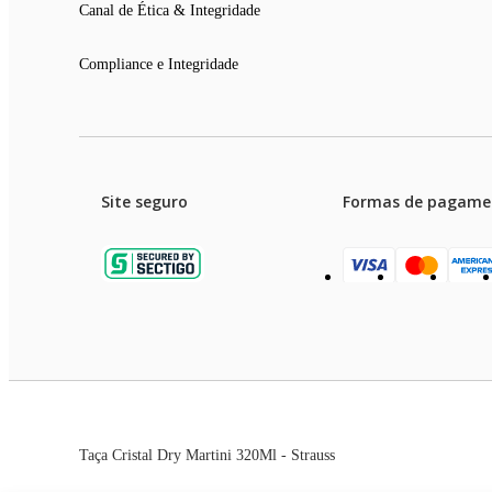
Canal de Ética & Integridade
Compliance e Integridade
Site seguro
Formas de pagame
Garanti
Preços e condições de pagament
Taça Cristal Dry Martini 320Ml - Strauss
As imagens dos produtos são meramente ilustrativas. T