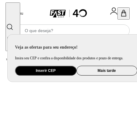
Fechar
Menu
Informe seu CEP
Veja as ofertas para seu endereço!
Insira seu CEP e confira a disponibilidade dos produtos e prazo de entrega.
Home
/
Utilidade Doméstica
/
Bar
/
Copo e Taça para Bebida
Inserir CEP
Mais tarde