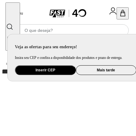
Fechar
Menu
Informe seu CEP
Veja as ofertas para seu endereço!
Insira seu CEP e confira a disponibilidade dos produtos e prazo de entrega.
Home
/
Utilidade Doméstica
/
Bar
/
Copo e Taça para Bebida
Inserir CEP
Mais tarde