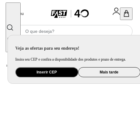
Fechar
Menu
Informe seu CEP
Veja as ofertas para seu endereço!
Insira seu CEP e confira a disponibilidade dos produtos e prazo de entrega.
Home
/
Utilidade Doméstica
/
Bar
/
Copo e Taça para Bebida
Inserir CEP
Mais tarde