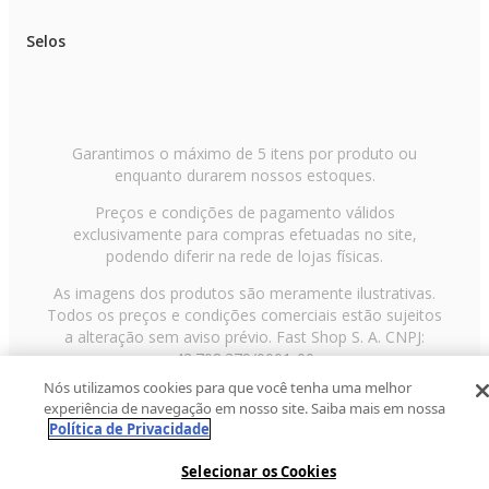
Selos
Garantimos o máximo de 5 itens por produto ou
enquanto durarem nossos estoques.
Preços e condições de pagamento válidos
exclusivamente para compras efetuadas no site,
podendo diferir na rede de lojas físicas.
As imagens dos produtos são meramente ilustrativas.
Todos os preços e condições comerciais estão sujeitos
a alteração sem aviso prévio. Fast Shop S. A. CNPJ:
43.708.379/0001-00
Nós utilizamos cookies para que você tenha uma melhor
Avenida Zaki Narchi, nº 1650, sobreloja, Carandiru, São
experiência de navegação em nosso site. Saiba mais em nossa
Paulo/SP, CEP 02029-001, Telefone: 11 3003-3728 ©
Política de Privacidade
2013 Fast Shop - Todos os direitos reservados
RF
Selecionar os Cookies