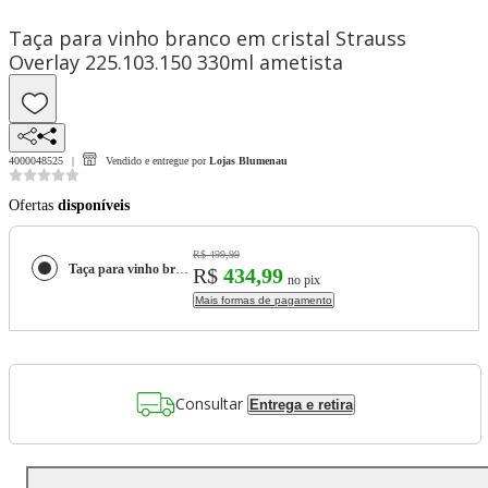
Taça para vinho branco em cristal Strauss
Overlay 225.103.150 330ml ametista
4000048525
Vendido e entregue por
Lojas Blumenau
Ofertas
disponíveis
R$ 499,99
Taça para vinho branco em cristal Strauss Overlay 225.103.150 330ml ametista
R$
434,99
no pix
Mais formas de pagamento
Consultar
Entrega e retira