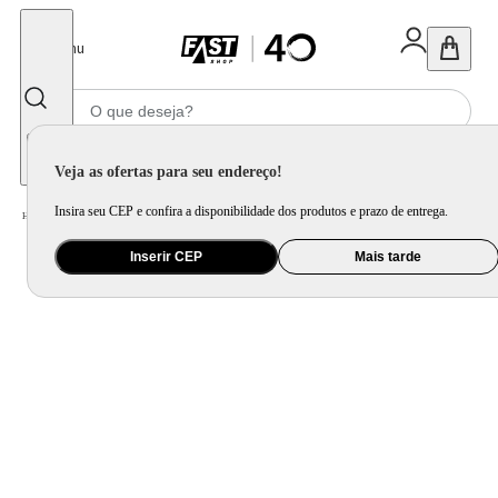
Fechar
Menu
Informe seu CEP
Veja as ofertas para seu endereço!
Insira seu CEP e confira a disponibilidade dos produtos e prazo de entrega.
Home
/
Utilidade Doméstica
/
Bar
/
Copo e Taça para Bebida
Inserir CEP
Mais tarde