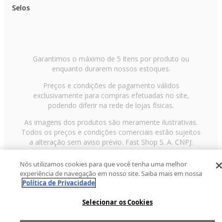
Selos
Garantimos o máximo de 5 itens por produto ou
enquanto durarem nossos estoques.
Preços e condições de pagamento válidos
exclusivamente para compras efetuadas no site,
podendo diferir na rede de lojas físicas.
As imagens dos produtos são meramente ilustrativas.
Todos os preços e condições comerciais estão sujeitos
a alteração sem aviso prévio. Fast Shop S. A. CNPJ:
43.708.379/0001-00
Nós utilizamos cookies para que você tenha uma melhor
Avenida Zaki Narchi, nº 1650, sobreloja, Carandiru, São
experiência de navegação em nosso site. Saiba mais em nossa
Paulo/SP, CEP 02029-001, Telefone: 11 3003-3728 ©
Política de Privacidade
2013 Fast Shop - Todos os direitos reservados
RF
Selecionar os Cookies