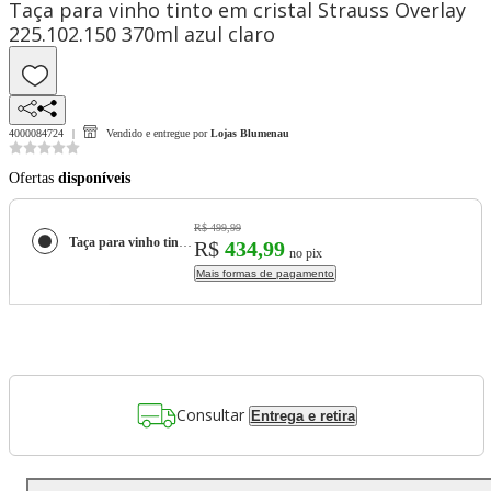
Taça para vinho tinto em cristal Strauss Overlay
225.102.150 370ml azul claro
4000084724
Vendido e entregue por
Lojas Blumenau
Ofertas
disponíveis
R$ 499,99
Taça para vinho tinto em cristal Strauss Overlay 225.102.150 370ml azul claro
R$
434,99
no pix
Mais formas de pagamento
Consultar
Entrega e retira