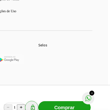
ções de Uso
Selos
stoques.
ferir na rede de lojas físicas.
m aviso prévio. Fast Shop S. A. CNPJ: 43.708.379/0001-
Comprar
1
Selecionar os Cookies