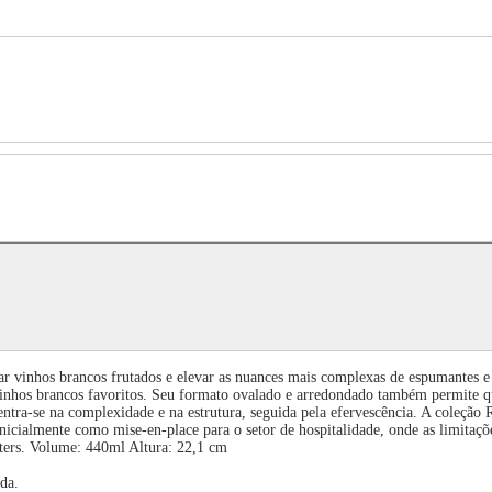
r vinhos brancos frutados e elevar as nuances mais complexas de espumantes e 
us vinhos brancos favoritos. Seu formato ovalado e arredondado também permit
centra-se na complexidade e na estrutura, seguida pela efervescência. A col
 inicialmente como mise-en-place para o setor de hospitalidade, onde as limit
anters. Volume: 440ml Altura: 22,1 cm
da.