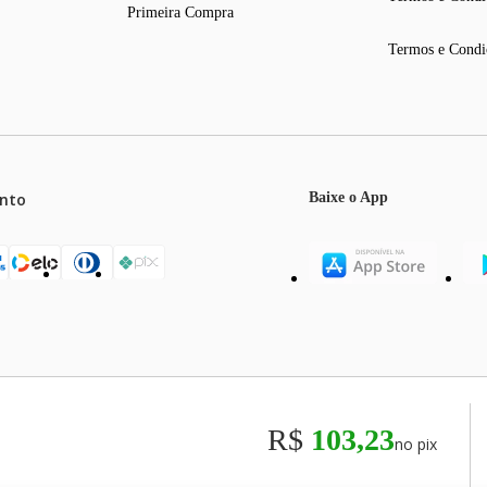
Primeira Compra
Termos e Condi
nto
Baixe o App
mos o máximo de 5 itens por produto ou enquanto durarem nossos e
o válidos exclusivamente para compras efetuadas no site, podendo di
R$
103,23
no pix
odos os preços e condições comerciais estão sujeitos a alteração se
00