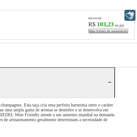
Libras
R$ 124,68
R$
103,23
no pix
Mais formas de pagamento
champagnes. Esta taça cria uma perfeita harmonia entre o caráter
e que uma ampla gama de aromas se desdobre e se desenvolva em
eção RIEDEL Wine Friendly atende a um aumento mundial na demanda
ações de armazenamento geralmente determinam a necessidade de