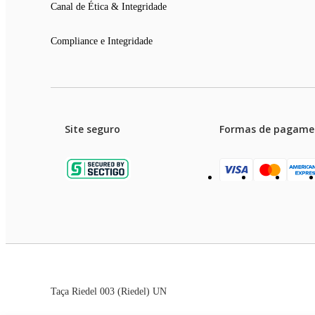
Canal de Ética & Integridade
Compliance e Integridade
Site seguro
Formas de pagame
Garanti
Preços e condições de pagament
Taça Riedel 003 (Riedel) UN
As imagens dos produtos são meramente ilustrativas. T