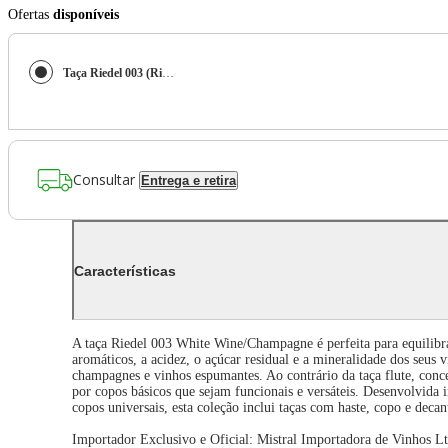
Ofertas
disponíveis
Taça Riedel 003 (Riedel) UN
Consultar
Entrega e retira
Características
A taça Riedel 003 White Wine/Champagne é perfeita para equilibra
aromáticos, a acidez, o açúcar residual e a mineralidade dos se
champagnes e vinhos espumantes. Ao contrário da taça flute, con
por copos básicos que sejam funcionais e versáteis. Desenvolvida
copos universais, esta coleção inclui taças com haste, copo e dec
Importador Exclusivo e Oficial: Mistral Importadora de Vinhos Lt