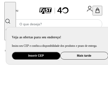
Fechar
Menu
Informe seu CEP
Veja as ofertas para seu endereço!
Insira seu CEP e confira a disponibilidade dos produtos e prazo de entrega.
Home
/
Presentes
/
Chaveiro e Carteira
/
Tag de Mala Silicone Harry Potter Harry Potter
Inserir CEP
Mais tarde