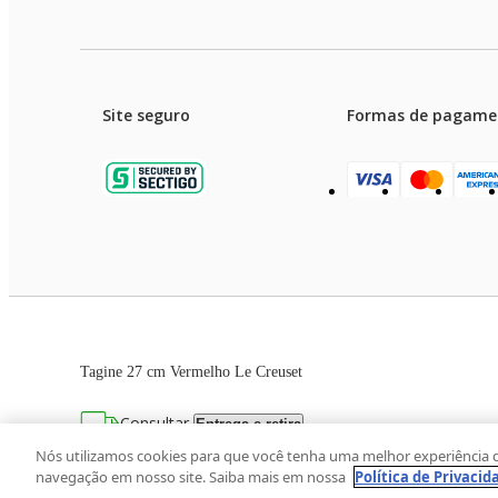
Site seguro
Formas de pagame
Garanti
Preços e condições de pagament
Tagine 27 cm Vermelho Le Creuset
As imagens dos produtos são meramente ilustrativas. T
Consultar
Entrega e retira
Avenida Zaki Narchi, nº 1650, sobreloja, Ca
Nós utilizamos cookies para que você tenha uma melhor experiência 
navegação em nosso site. Saiba mais em nossa
Política de Privacid