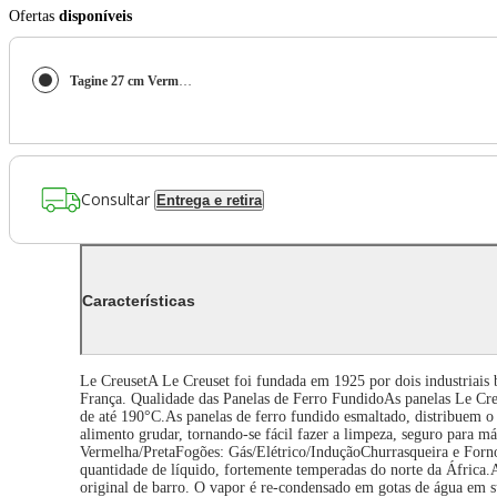
Ofertas
disponíveis
Tagine 27 cm Vermelho Le Creuset
Consultar
Entrega e retira
Características
Le CreusetA Le Creuset foi fundada em 1925 por dois industriais 
França. Qualidade das Panelas de Ferro FundidoAs panelas Le Creu
de até 190°C.As panelas de ferro fundido esmaltado, distribuem o
alimento grudar, tornando-se fácil fazer a limpeza, seguro para
Vermelha/PretaFogões: Gás/Elétrico/InduçãoChurrasqueira e Forno
quantidade de líquido, fortemente temperadas do norte da África
original de barro. O vapor é re-condensado em gotas de água em su