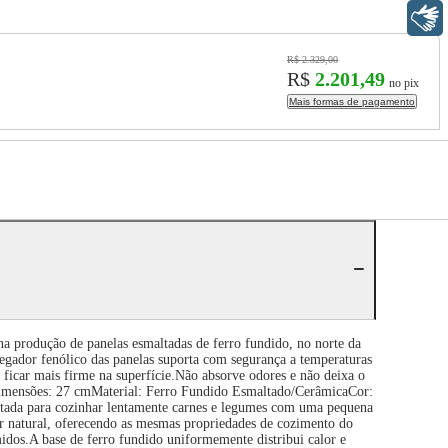
Libras
R$ 2.329,00
R$
2.201,49
no pix
Mais formas de pagamento
a produção de panelas esmaltadas de ferro fundido, no norte da
egador fenólico das panelas suporta com segurança a temperaturas
ficar mais firme na superfície.Não absorve odores e não deixa o
sDimensões: 27 cmMaterial: Ferro Fundido Esmaltado/CerâmicaCor:
etada para cozinhar lentamente carnes e legumes com uma pequena
r natural, oferecendo as mesmas propriedades de cozimento do
midos.A base de ferro fundido uniformemente distribui calor e