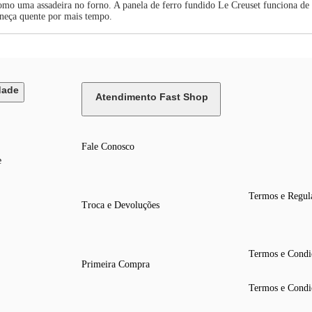
como uma assadeira no forno. A panela de ferro fundido Le Creuset funciona de
neça quente por mais tempo.
dade
Atendimento Fast Shop
Fale Conosco
e
Termos e Regul
Troca e Devoluções
Termos e Condi
Primeira Compra
Termos e Condi