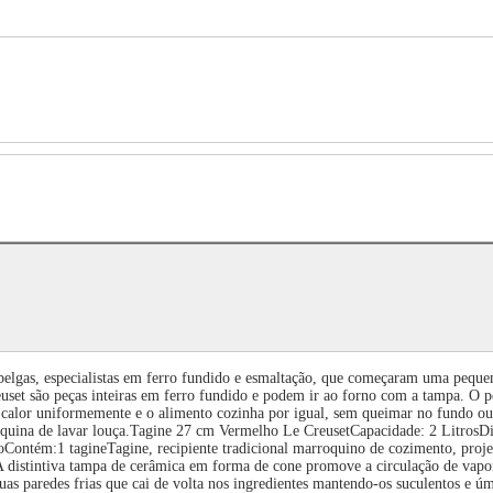
belgas, especialistas em ferro fundido e esmaltação, que começaram uma pequen
set são peças inteiras em ferro fundido e podem ir ao forno com a tampa. O p
 calor uniformemente e o alimento cozinha por igual, sem queimar no fundo ou 
 máquina de lavar louça.Tagine 27 cm Vermelho Le CreusetCapacidade: 2 Litro
Contém:1 tagineTagine, recipiente tradicional marroquino de cozimento, proj
.A distintiva tampa de cerâmica em forma de cone promove a circulação de vapo
as paredes frias que cai de volta nos ingredientes mantendo-os suculentos e ú