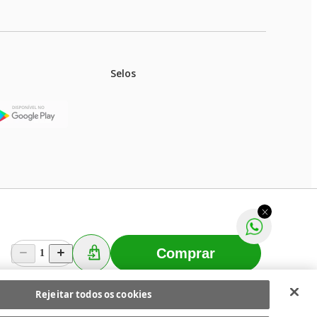
Selos
stoques.
ferir na rede de lojas físicas.
m aviso prévio. Fast Shop S. A. CNPJ: 43.708.379/0001-
Comprar
1
Selecionar os Cookies
 Fast Shop - Todos os direitos reservados
RF
Rejeitar todos os cookies