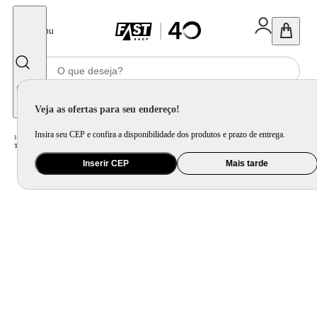
Fechar
Menu
Informe seu CEP
Veja as ofertas para seu endereço!
Insira seu CEP e confira a disponibilidade dos produtos e prazo de entrega.
Home
/
Utilidade Doméstica
/
Cozinha
/
Jogo de Panela e Panela Avulsa
/
Tampa de Vidro Ichef Polishop - Shark Series - 20Cm - Azul
Inserir CEP
Mais tarde