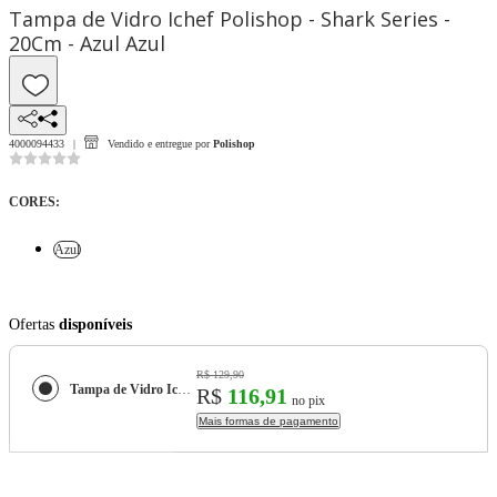
Tampa de Vidro Ichef Polishop - Shark Series -
20Cm - Azul Azul
4000094433
Vendido e entregue por
Polishop
CORES
:
Azul
Ofertas
disponíveis
R$ 129,90
Tampa de Vidro Ichef Polishop - Shark Series - 20Cm - Azul
R$
116,91
no pix
Mais formas de pagamento