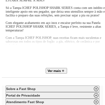
ESTARÁ SEMPRE À MÃO!
Só a Tampa ICHEF POLISHOP SHARK SERIES conta com um inédito e
inteligente apoio em seu pegador, que deixa seus utensílios sempre à mão e
facilita o preparo das suas refeições, sem precisar sujar a pia ou pratos!
Com elegante acabamento em aço inox e encaixe perfeito na sua Panela
ICHEF POLISHOP SHARK SERIES, a Tampa é leve, resistente a altas
temperaturas!
Com a Tampa ICHEF POLISHOP, suas receitas ficam mais suculentas e
saborosas em todos os tipos de fogão: a gás, elétrico, de cerâmica e por
indução!
E na hora de limpar, ela também faz bonito: em um piscar de olhos já está
limpa e pronta para a próxima receita!
Garanta a sua tranquilidade e a da sua família SEM SAIR DE CASA!
Ver mais
Peça já sua Tampa ICHEF POLISHOP SHARK SERIES e receba no
conforto e na segurança do seu lar!
A Tampa ICHEF POLISHOP SHARK SERIES é mais uma
superexclusividade que você só encontra na POLISHOP!
Sobre a Fast Shop
Portal de Privacidade
Atendimento Fast Shop