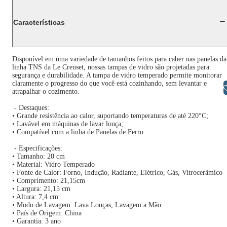
Características
Disponível em uma variedade de tamanhos feitos para caber nas panelas da
linha TNS da Le Creuset, nossas tampas de vidro são projetadas para
segurança e durabilidade. A tampa de vidro temperado permite monitorar
claramente o progresso do que você está cozinhando, sem levantar e
Libras
atrapalhar o cozimento.
- Destaques:
• Grande resistência ao calor, suportando temperaturas de até 220°C;
• Lavável em máquinas de lavar louça;
• Compatível com a linha de Panelas de Ferro.
- Especificações:
• Tamanho: 20 cm
• Material: Vidro Temperado
• Fonte de Calor: Forno, Indução, Radiante, Elétrico, Gás, Vitrocerâmico
• Comprimento: 21,15cm
• Largura: 21,15 cm
• Altura: 7,4 cm
• Modo de Lavagem: Lava Louças, Lavagem a Mão
• País de Origem: China
• Garantia: 3 ano