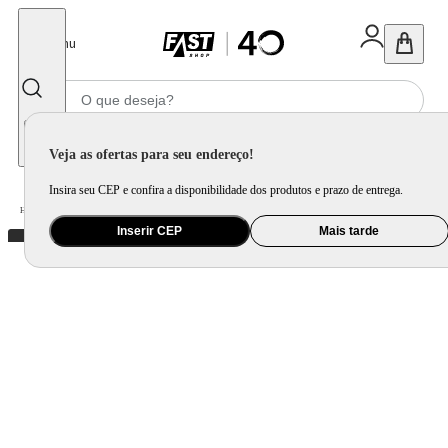
Fechar
Menu
Informe seu CEP
Veja as ofertas para seu endereço!
Insira seu CEP e confira a disponibilidade dos produtos e prazo de entrega.
Home
/
Utilidade Doméstica
/
Cozinha
/
Jogo de Panela e Panela Avulsa
Inserir CEP
Mais tarde