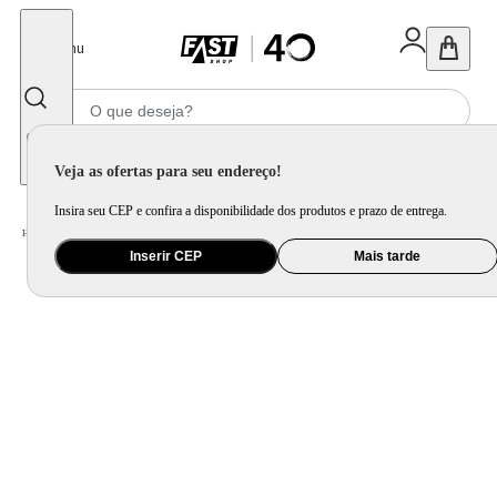
Fechar
Menu
Informe seu CEP
Veja as ofertas para seu endereço!
Insira seu CEP e confira a disponibilidade dos produtos e prazo de entrega.
Home
/
Utilidade Doméstica
/
Cozinha
/
Acessório Complementar para Cozinha
Inserir CEP
Mais tarde