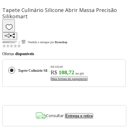
Tapete Culinário Silicone Abrir Massa Precisão
Silikomart
4000033417
Vendido e entregue por
Byoushop
Ofertas
disponíveis
R$ 135,90
Tapete Culinário Silicone Abrir Massa Precisão Silikomart
R$
108,72
no pix
Mais formas de pagamento
Consultar
Entrega e retira