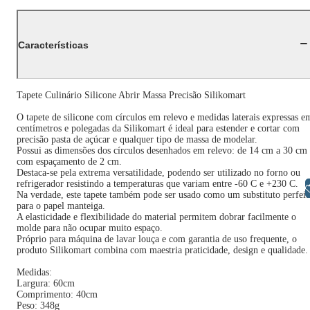
Características
Tapete Culinário Silicone Abrir Massa Precisão Silikomart
O tapete de silicone com círculos em relevo e medidas laterais expressas e
centímetros e polegadas da Silikomart é ideal para estender e cortar com
precisão pasta de açúcar e qualquer tipo de massa de modelar.
Possui as dimensões dos círculos desenhados em relevo: de 14 cm a 30 cm
com espaçamento de 2 cm.
Destaca-se pela extrema versatilidade, podendo ser utilizado no forno ou
refrigerador resistindo a temperaturas que variam entre -60 C e +230 C.
Libras
Na verdade, este tapete também pode ser usado como um substituto perfeit
para o papel manteiga.
A elasticidade e flexibilidade do material permitem dobrar facilmente o
molde para não ocupar muito espaço.
Próprio para máquina de lavar louça e com garantia de uso frequente, o
produto Silikomart combina com maestria praticidade, design e qualidade.
Medidas:
Largura: 60cm
Comprimento: 40cm
Peso: 348g