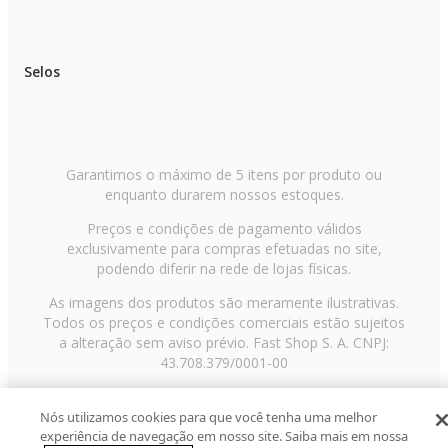
Selos
Garantimos o máximo de 5 itens por produto ou
enquanto durarem nossos estoques.
Preços e condições de pagamento válidos
exclusivamente para compras efetuadas no site,
podendo diferir na rede de lojas físicas.
As imagens dos produtos são meramente ilustrativas.
Todos os preços e condições comerciais estão sujeitos
a alteração sem aviso prévio. Fast Shop S. A. CNPJ:
43.708.379/0001-00
Avenida Zaki Narchi, nº 1650, sobreloja, Carandiru, São
Paulo/SP, CEP 02029-001, Telefone: 11 3003-3728 ©
Nós utilizamos cookies para que você tenha uma melhor
experiência de navegação em nosso site. Saiba mais em nossa
2013 Fast Shop - Todos os direitos reservados
RF