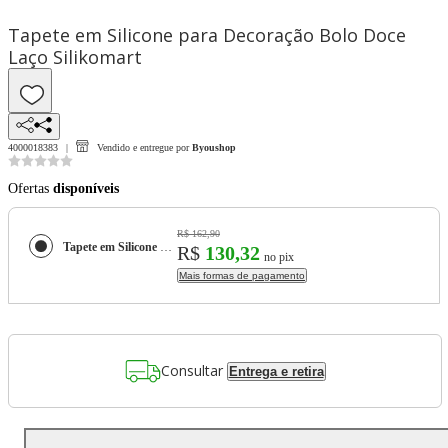
Tapete em Silicone para Decoração Bolo Doce
Laço Silikomart
4000018383
Vendido e entregue por
Byoushop
Ofertas
disponíveis
R$ 162,90
Tapete em Silicone para Decoração Bolo Doce Laço Silikomart
R$
130,32
no pix
Mais formas de pagamento
Consultar
Entrega e retira