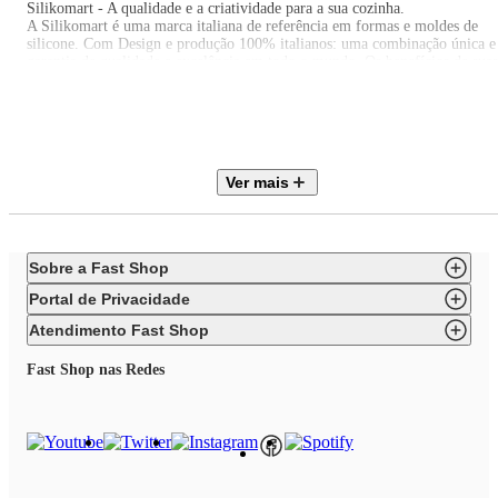
Silikomart - A qualidade e a criatividade para a sua cozinha.
A Silikomart é uma marca italiana de referência em formas e moldes de
silicone. Com Design e produção 100% italianos: uma combinação única e
garantia de qualidade e excelência em todo o mundo. Os benefícios de suas
peças são durabilidade, estabilidade térmica, versatilidade e o design
inovador. A Silikomart oferece uma ampla gama de produtos refinados e
com funcionalidade, praticidade e beleza que atendem às necessidades de
todos aqueles que gostam de cozinhar. Os produtos Silikomart tem uma
reputação de design aprimorado.
Ver mais
Sobre a Fast Shop
Portal de Privacidade
Atendimento Fast Shop
Fast Shop nas Redes