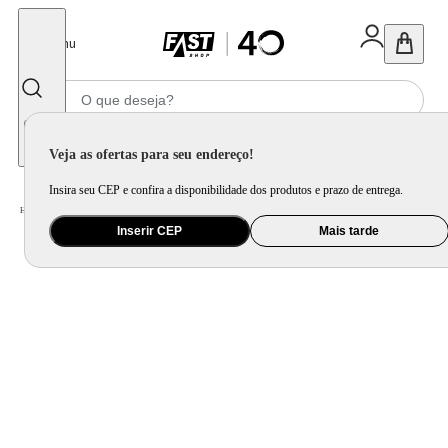
Fechar
Menu
Informe seu CEP
Veja as ofertas para seu endereço!
Insira seu CEP e confira a disponibilidade dos produtos e prazo de entrega.
Home
/
Utilidade Doméstica
/
Cozinha
/
Acessório Complementar para Cozinha
Inserir CEP
Mais tarde