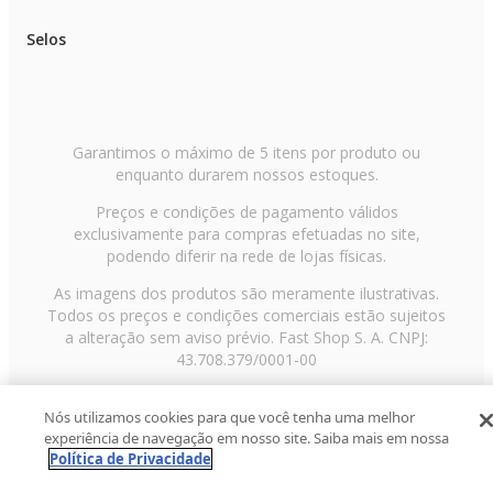
Selos
Garantimos o máximo de 5 itens por produto ou
enquanto durarem nossos estoques.
Preços e condições de pagamento válidos
exclusivamente para compras efetuadas no site,
podendo diferir na rede de lojas físicas.
As imagens dos produtos são meramente ilustrativas.
Todos os preços e condições comerciais estão sujeitos
a alteração sem aviso prévio. Fast Shop S. A. CNPJ:
43.708.379/0001-00
Avenida Zaki Narchi, nº 1650, sobreloja, Carandiru, São
Nós utilizamos cookies para que você tenha uma melhor
Paulo/SP, CEP 02029-001, Telefone: 11 3003-3728 ©
experiência de navegação em nosso site. Saiba mais em nossa
2013 Fast Shop - Todos os direitos reservados
RF
Política de Privacidade