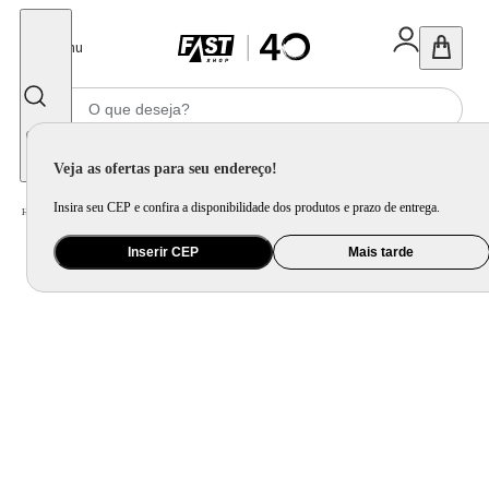
Fechar
Menu
Informe seu CEP
Veja as ofertas para seu endereço!
Insira seu CEP e confira a disponibilidade dos produtos e prazo de entrega.
Home
/
Utilidade Doméstica
/
Cozinha
/
Acessório Complementar para Cozinha
Inserir CEP
Mais tarde