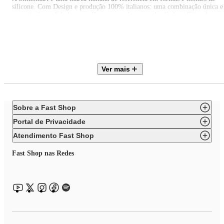
silicone. Com Design e produção 100% italianos: uma combinação única e
garantia de qualidade e excelência em todo o mundo. Os benefícios de suas
peças são durabilidade, estabilidade térmica, versatilidade e o design
inovador. A Silikomart oferece uma ampla gama de produtos refinados e
com funcionalidade, praticidade e beleza que atendem às necessidades de
todos aqueles que gostam de cozinhar. Os produtos Silikomart tem uma
reputação de design aprimorado.
Ver mais
Sobre a Fast Shop
Portal de Privacidade
Atendimento Fast Shop
Fast Shop nas Redes