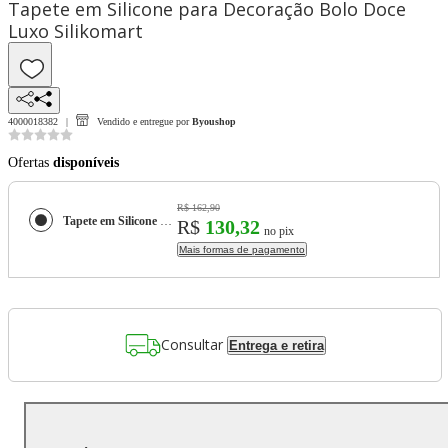
Tapete em Silicone para Decoração Bolo Doce
Luxo Silikomart
4000018382
Vendido e entregue por
Byoushop
Ofertas
disponíveis
R$ 162,90
Tapete em Silicone para Decoração Bolo Doce Luxo Silikomart
R$
130,32
no pix
Mais formas de pagamento
Consultar
Entrega e retira