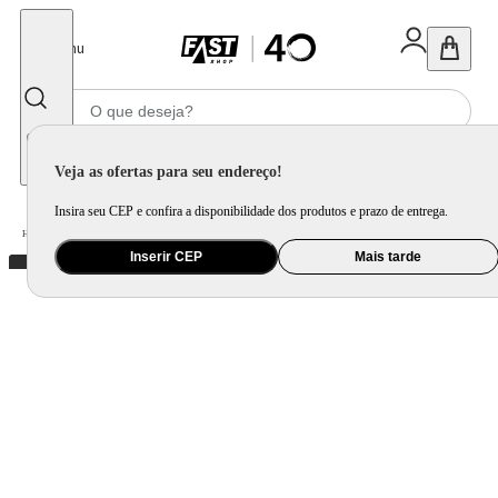
Fechar
Menu
Informe seu CEP
Veja as ofertas para seu endereço!
Insira seu CEP e confira a disponibilidade dos produtos e prazo de entrega.
Home
/
Utilidade Doméstica
/
Cozinha
/
Acessório Complementar para Cozinha
Inserir CEP
Mais tarde