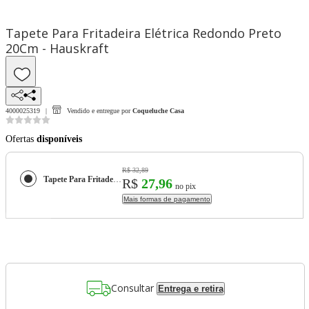
Tapete Para Fritadeira Elétrica Redondo Preto
20Cm - Hauskraft
4000025319
Vendido e entregue por
Coqueluche Casa
Ofertas
disponíveis
R$ 32,89
Tapete Para Fritadeira Elétrica Redondo Preto 20Cm - Hauskraft
R$
27,96
no pix
Mais formas de pagamento
Consultar
Entrega e retira