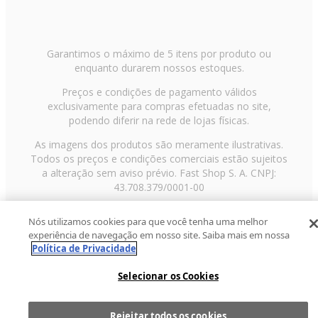
Garantimos o máximo de 5 itens por produto ou
enquanto durarem nossos estoques.
Preços e condições de pagamento válidos
exclusivamente para compras efetuadas no site,
podendo diferir na rede de lojas físicas.
As imagens dos produtos são meramente ilustrativas.
Todos os preços e condições comerciais estão sujeitos
a alteração sem aviso prévio. Fast Shop S. A. CNPJ:
43.708.379/0001-00
Avenida Zaki Narchi, nº 1650, sobreloja, Carandiru, São
Nós utilizamos cookies para que você tenha uma melhor
Paulo/SP, CEP 02029-001, Telefone: 11 3003-3728 ©
experiência de navegação em nosso site. Saiba mais em nossa
2013 Fast Shop - Todos os direitos reservados
RF
Política de Privacidade
Selecionar os Cookies
Rejeitar todos os cookies