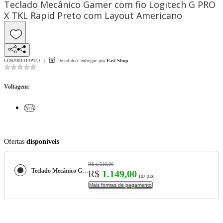
Teclado Mecânico Gamer com fio Logitech G PRO
X TKL Rapid Preto com Layout Americano
LO92001313PTO
Vendido e entregue por
Fast Shop
Voltagem
:
N/A
Ofertas
disponíveis
R$ 1.519,00
Teclado Mecânico Gamer com fio Logitech G PRO X TKL Rapid Preto com Layout Americano
R$
1.149,00
no pix
Mais formas de pagamento