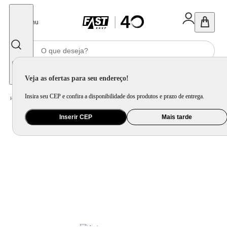
Fechar
Menu
Informe seu CEP
Veja as ofertas para seu endereço!
Insira seu CEP e confira a disponibilidade dos produtos e prazo de entrega.
Home
/
Informática e Games
/
Periférico
/
Mouse, Teclado e Mousepad
Inserir CEP
Mais tarde