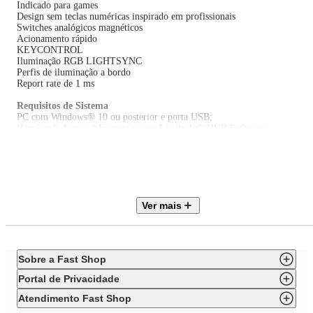
Indicado para games
Design sem teclas numéricas inspirado em profissionais
Switches analógicos magnéticos
Acionamento rápido
KEYCONTROL
Iluminação RGB LIGHTSYNC
Perfis de iluminação a bordo
Report rate de 1 ms
Requisitos de Sistema
PC com Windows® 10 ou posterior e porta USB;
(Opcional) Acesso à Internet para o Logitech G HUB Software;
Especificações Técnicas
Modelo: 920-013131
Extensão do Cabo: 1,8 m (cabo de carregamento)
Cor: Preto
EAN: 097855198624
Ver mais
Garantia: 24 meses
Dimensões e Peso
Dimensões do Produto sem Embalagem (AxLxP): 38x357x150 mm
Dimensões do Produto com Embalagem (AxLxP): 62x387x163 mm
Sobre a Fast Shop
Peso do Produto com Embalagem: 1,3 kg
Peso do Produto sem Embalagem: 0,92 kg
Portal de Privacidade
Itens Inclusos
Atendimento Fast Shop
01 Teclado Gamer Tenkeyless PRO X TKL RAPID