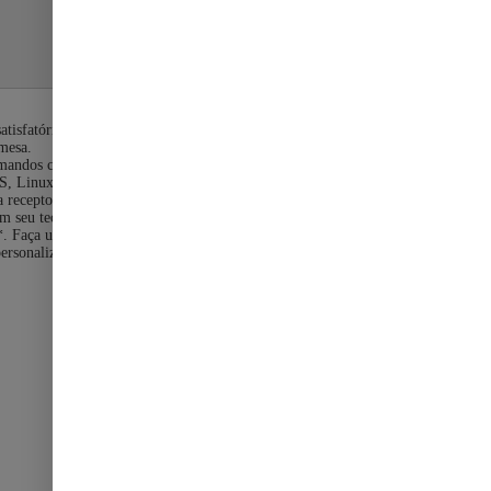
s satisfatória. O Signature K650 vem com apoio para as mãos
 mesa.
andos como capturar tela, ativar e desativar microfone e navegar
, Linux, ipadOS, iOS e Android. E ainda possui o certificado
via receptor USB Logi Bolt incluído. Obtenha uma conexão sem fio
com seu teclado. O Signature K650 funcionará enquanto você
**. Faça um upgrade para melhorar sua produtividade e
ersonalizar seu teclado e mouse****. O teclado Signature K650