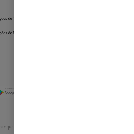
ções de Venda
ções de Uso
Selos
stoques.