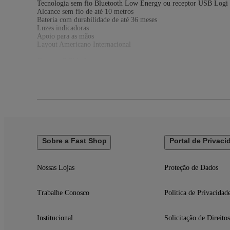
Tecnologia sem fio Bluetooth Low Energy ou receptor USB Logi 
Alcance sem fio de até 10 metros
Bateria com durabilidade de até 36 meses
Luzes indicadoras
Apoio para as mãos
Layout Americano Internacional
Compatibilidade
Receptor USB Logi Bolt
Requer: porta USB disponível
Windows 10, Windows 11 ou superior
Mac 10.15 ou superior
Linux
Bluetooth® de baixa energia
Requisitos: Tecnologia sem fio Bluetooth Low Energy
Windows 10, Windows 11 ou superior
Mac 10.15 ou superior
Sobre a Fast Shop
Portal de Privaci
ChromeOS
Linux
iPadOS 14 ou superior
iOS 14 ou superior
Nossas Lojas
Proteção de Dados
Android™ 8.0 ou superior
Especificações Técnicas
Trabalhe Conosco
Politica de Privacidad
Modelo: 92001091
Alimentação: 02 Pilha AA (inclusas)
Cor: Grafite
Institucional
Solicitação de Direitos
Garantia: 12 meses