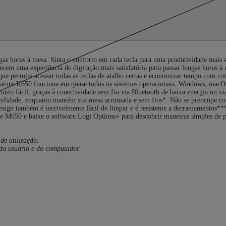
longas horas à mesa. Sinta o conforto em cada tecla para uma produtividade mai
ecem uma experiência de digitação mais satisfatória para passar longas horas à
 permite acessar todas as teclas de atalho certas e economizar tempo com com
nature K650 funciona em quase todos os sistemas operacionais: Windows, macOS
ito fácil, graças à conectividade sem fio via Bluetooth de baixa energia ou 
exibilidade, enquanto mantém sua mesa arrumada e sem fios*. Não se preocupe 
 design também é incrivelmente fácil de limpar e é resistente a derramamentos*
 M650 e baixe o software Logi Options+ para descobrir maneiras simples de p
de utilização.
 do usuário e do computador.