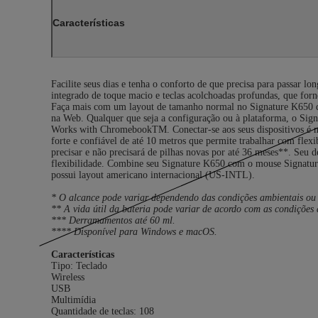
Características
Facilite seus dias e tenha o conforto de que precisa para passar 
integrado de toque macio e teclas acolchoadas profundas, que forn
Faça mais com um layout de tamanho normal no Signature K650 que
na Web. Qualquer que seja a configuração ou à plataforma, o Sig
Works with ChromebookTM. Conectar-se aos seus dispositivos é mu
forte e confiável de até 10 metros que permite trabalhar com fl
precisar e não precisará de pilhas novas por até 36 meses**. Seu
flexibilidade. Combine seu Signature K650 com o mouse Signature
possui layout americano internacional (US-INTL).
* O alcance pode variar dependendo das condições ambientais ou 
** A vida útil da bateria pode variar de acordo com as condições
*** Derramamentos até 60 ml.
**** Disponível para Windows e macOS.
Características
Tipo: Teclado
Wireless
USB
Multimídia
Quantidade de teclas: 108