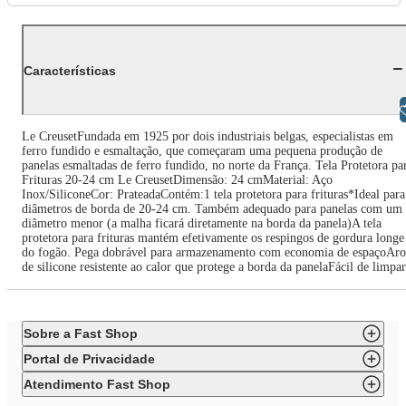
Características
Libras
Le CreusetFundada em 1925 por dois industriais belgas, especialistas em
ferro fundido e esmaltação, que começaram uma pequena produção de
panelas esmaltadas de ferro fundido, no norte da França. Tela Protetora pa
Frituras 20-24 cm Le CreusetDimensão: 24 cmMaterial: Aço
Inox/SiliconeCor: PrateadaContém:1 tela protetora para frituras*Ideal para
diâmetros de borda de 20-24 cm. Também adequado para panelas com um
diâmetro menor (a malha ficará diretamente na borda da panela)A tela
protetora para frituras mantém efetivamente os respingos de gordura longe
do fogão. Pega dobrável para armazenamento com economia de espaçoAro
de silicone resistente ao calor que protege a borda da panelaFácil de limpar
Sobre a Fast Shop
Portal de Privacidade
Atendimento Fast Shop