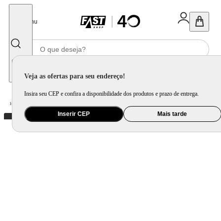
Fechar
Menu
Informe seu CEP
Veja as ofertas para seu endereço!
Insira seu CEP e confira a disponibilidade dos produtos e prazo de entrega.
Home
/
Utilidade Doméstica
/
Cozinha
/
Acessório Complementar para Cozinha
Inserir CEP
Mais tarde