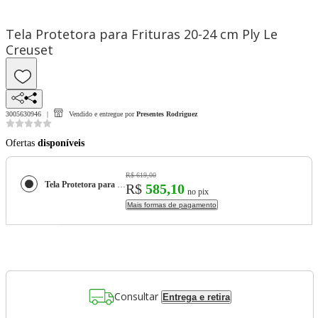
Tela Protetora para Frituras 20-24 cm Ply Le
Creuset
3005630946
Vendido e entregue por
Presentes Rodriguez
Ofertas
disponíveis
R$ 619,00
Tela Protetora para Frituras 20-24 cm Ply Le Creuset
R$
585,10
no pix
Mais formas de pagamento
Consultar
Entrega e retira