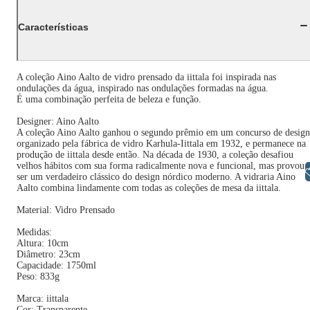
Características
A coleção Aino Aalto de vidro prensado da iittala foi inspirada nas
ondulações da água, inspirado nas ondulações formadas na água.
É uma combinação perfeita de beleza e função.
Designer: Aino Aalto
A coleção Aino Aalto ganhou o segundo prêmio em um concurso de design
organizado pela fábrica de vidro Karhula-Iittala em 1932, e permanece na
produção de iittala desde então. Na década de 1930, a coleção desafiou
velhos hábitos com sua forma radicalmente nova e funcional, mas provou
Libras
ser um verdadeiro clássico do design nórdico moderno. A vidraria Aino
Aalto combina lindamente com todas as coleções de mesa da iittala.
Material: Vidro Prensado
Medidas:
Altura: 10cm
Diâmetro: 23cm
Capacidade: 1750ml
Peso: 833g
Marca: iittala
Cor: Transparente