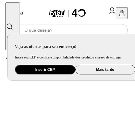
Fechar
Menu
Informe seu CEP
Veja as ofertas para seu endereço!
Insira seu CEP e confira a disponibilidade dos produtos e prazo de entrega.
Home
/
Utilidade Doméstica
/
Mesa
/
Aparelho de Jantar e Prato Avulso
Inserir CEP
Mais tarde