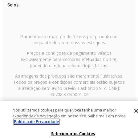
Selos
Garantimos o máximo de 5 itens por produto ou
enquanto durarem nossos estoques.
Preços e condições de pagamento válidos
exclusivamente para compras efetuadas no site,
podendo diferir na rede de lojas físicas.
As imagens dos produtos são meramente ilustrativas.
Todos os preços e condições comerciais estão sujeitos
a alteração sem aviso prévio. Fast Shop S. A. CNPJ:
43.708.379/0001-00
Avenida Zaki Narchi, nº 1650, sobreloja, Carandiru, São
Nós utilizamos cookies para que você tenha uma melhor
Paulo/SP, CEP 02029-001, Telefone: 11 3003-3728 ©
experiência de navegação em nosso site. Saiba mais em nossa
2013 Fast Shop - Todos os direitos reservados
RF
Política de Privacidade
Selecionar os Cookies