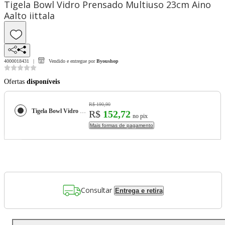
Tigela Bowl Vidro Prensado Multiuso 23cm Aino
Aalto iittala
4000018431
Vendido e entregue por
Byoushop
Ofertas
disponíveis
R$ 190,90
Tigela Bowl Vidro Prensado Multiuso 23cm Aino Aalto iittala
R$
152,72
no pix
Mais formas de pagamento
Consultar
Entrega e retira