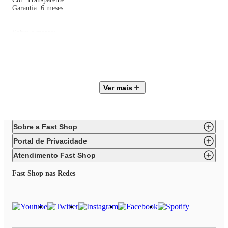
Garantia: 6 meses
Sobre a marca:
Fundada em 1881, a iittala começou como fabricante de vidro e, hoje, o
vidro artístico ainda é uma parte essencial de sua herança. Funcionalidade 
design duradouro estão no centro da filosofia da empresa de vidro
finlandesa iittala, que se manifesta hoje como uma coleção de objetos
atemporais projetados para enriquecer a vida cotidiana das pessoas. A iittal
estabelece seu lugar no campo do design internacional valorizando o estilo
Ver mais
de vida nórdico.
Sobre a Fast Shop
Portal de Privacidade
Atendimento Fast Shop
Fast Shop nas Redes