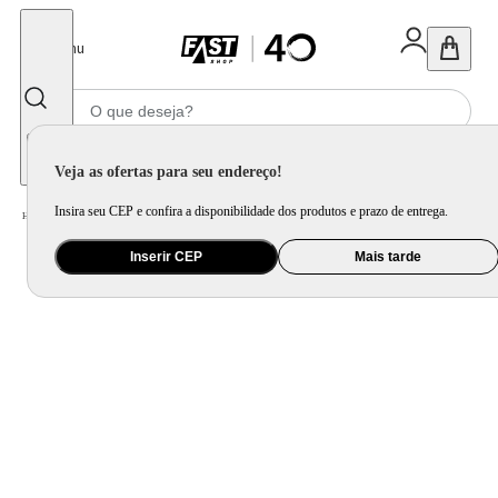
Fechar
Menu
Informe seu CEP
Veja as ofertas para seu endereço!
Insira seu CEP e confira a disponibilidade dos produtos e prazo de entrega.
Home
/
Utilidade Doméstica
/
Mesa
/
Aparelho de Jantar e Prato Avulso
Inserir CEP
Mais tarde