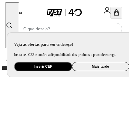
Fechar
Menu
Informe seu CEP
Veja as ofertas para seu endereço!
Insira seu CEP e confira a disponibilidade dos produtos e prazo de entrega.
Home
/
Mercado
/
Alimentos
/
Massa e Molho
Inserir CEP
Mais tarde