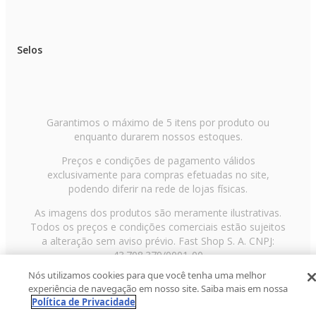
Selos
Garantimos o máximo de 5 itens por produto ou
enquanto durarem nossos estoques.
Preços e condições de pagamento válidos
exclusivamente para compras efetuadas no site,
podendo diferir na rede de lojas físicas.
As imagens dos produtos são meramente ilustrativas.
Todos os preços e condições comerciais estão sujeitos
a alteração sem aviso prévio. Fast Shop S. A. CNPJ:
43.708.379/0001-00
Nós utilizamos cookies para que você tenha uma melhor
Avenida Zaki Narchi, nº 1650, sobreloja, Carandiru, São
experiência de navegação em nosso site. Saiba mais em nossa
Paulo/SP, CEP 02029-001, Telefone: 11 3003-3728 ©
Política de Privacidade
2013 Fast Shop - Todos os direitos reservados
RF