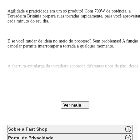
Agilidade e praticidade em um só produto! Com 700W de potência, a
Torradeira Britânia prepara suas torradas rapidamente, para você aproveita
cada minuto do seu dia.
E se você mudar de ideia no meio do processo? Sem problemas! A função
cancelar permite interromper a torrada a qualquer momento.
A abertura extralarga da torradeira acomoda diferentes tipos de pão, desde
as fatias mais finas até as mais grossas.
Além disso, a bandeja coletora de migalhas facilita a limpeza e mantém su
cozinha sempre organizada.
Ver mais
E se não bastasse, a base antiderrapante garante que a torradeira fique firm
sobre a bancada, evitando acidentes.
Sobre a Fast Shop
Portal de Privacidade