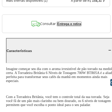
Mais ofertas disponíveis (
1
)
A partir de R$
158,31
Consultar
Entrega e retira
Características
Imagine começar seu dia com o aroma irresistível de pão torrado na medid
certa. A Torradeira Britânia 6 Níveis de Tostagem 700W BTR05A é a alia
perfeita para transformar seus cafés da manhã em momentos ainda mais
especiais.
Libras
Com a Torradeira Britânia, você tem o controle total da sua torrada. Seja
você fã de um pão mais clarinho ou bem dourado, os 6 níveis de tostagem
permitem que você escolha o ponto ideal para o seu paladar.