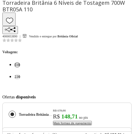
Torradeira Britânia 6 Níveis de Tostagem 700W
BTR05A 110
4000053890
Vendido e entregue por
Britânia Oficial
Voltagem
:
110
220
Ofertas
disponíveis
R$ 179,90
Torradeira Britânia 6 Níveis de Tostagem 700W BTR05A
R$
148,71
no pix
Mais formas de pagamento