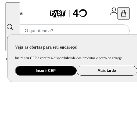
Fechar
Menu
Informe seu CEP
Veja as ofertas para seu endereço!
Insira seu CEP e confira a disponibilidade dos produtos e prazo de entrega.
Home
/
Eletroportátil
/
Preparo de Alimento
/
Torradeira
/
Torradeira Britânia 6 Níveis de Tostagem 700W BTR05A
Inserir CEP
Mais tarde