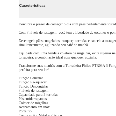
Características
Descubra o prazer de começar o dia com pães perfeitamente tost
Com 7 níveis de tostagem, você tem a liberdade de escolher o ponto
Descongele pães congelados, reaqueça torradas e cancele a tostage
simultaneamente, agilizando seu café da manhã.
Equipada com uma bandeja coletora de migalhas, evita sujeiras n
torradeira, a combinação ideal com qualquer cozinha.
Transforme suas manhãs com a Torradeira Philco PTR03A 3 Funções e
perfeita para seu lar!
Função Cancelar
Função Re-aquecer
Função Descongelar
7 níveis de tostagem
Capacidade para 2 torradas
Pés antiderrapantes
Coletor de migalhas
Acabamento em inox
Porta fio
Composição: Metal e Plástico.