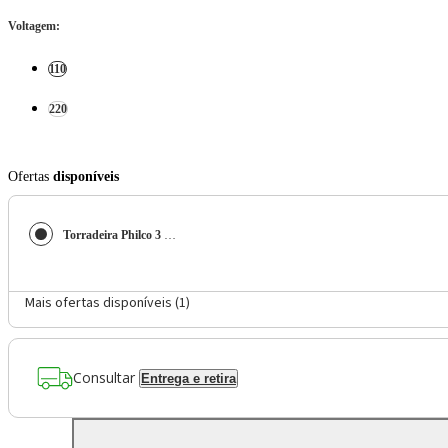
Voltagem
:
110
220
Ofertas
disponíveis
Torradeira Philco 3 funções 7 Níveis de tostagem PTR03A
Mais ofertas disponíveis (
1
)
Consultar
Entrega e retira