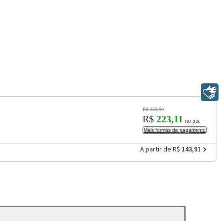
Libras
R$ 259,90
R$
223,11
no pix
Mais formas de pagamento
A partir de R$
143,91