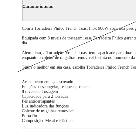
Características
Com a Torradeira Philco French Toast Inox 900W você terá pães 
Equipada com 8 níveis de tostagem, essa Torradeira Philco garante
dia.
Além disso, a Torradeira French Toast tem capacidade para duas 
enquanto o coletor de migalhas removível facilita no momento da
Tenha o melhor em sua casa, escolha Torradeira Philco French T
Acabamento em aço escovado
Funções: descongelar, reaquecer, cancelar
8 níveis de Tostagem
Capacidade para 2 torradas
Pés antiderrapantes
Luz indicadora das funções
Coletor de migalhas removível
Porta fio
Composição: Metal e Plástico.