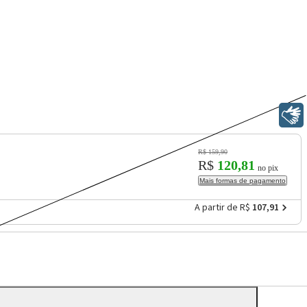
Libras
R$ 159,90
R$
120,81
no pix
Mais formas de pagamento
A partir de R$
107,91