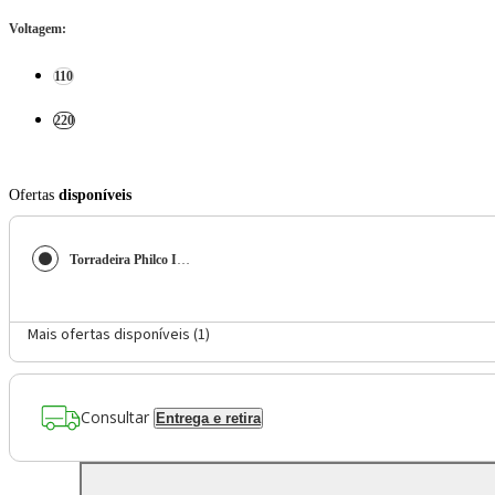
Voltagem
:
110
220
Ofertas
disponíveis
Torradeira Philco Inox 3 funções 900W French Toast
Mais ofertas disponíveis (
1
)
Consultar
Entrega e retira