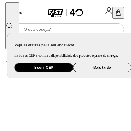
Fechar
Menu
Informe seu CEP
Veja as ofertas para seu endereço!
Insira seu CEP e confira a disponibilidade dos produtos e prazo de entrega.
Home
/
Áudio
/
Caixa de Som
/
Caixa de Som Torre e Party Speaker
Inserir CEP
Mais tarde