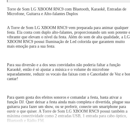
Torre de Som LG XBOOM RNC9 com Bluetooth, Karaokê, Entradas de
Microfone, Guitarra e Alto-falantes Duplos
A Torre de Som LG XBOOM RNC9 vem preparada para animar qualquer
festa. Ela conta com duplo alto-falantes, proporcionando um som potente 
vibrante que elevam o nível da festa. Além do som de alta qualidade, a LG
XBOOM RNC9 possui Iluminação de Led colorida que garantem muito
mais emoção para a sua festa.
Para sua diversão e a dos seus convidados não poderia faltar a função
Karaokê, então é só ajustar a música e o volume do microfone
separadamente, reduzir os vocais das faixas com o Cancelador de Voz e bo
cantar!
Para quem gosta dos efeitos sonoros e comandar a festa, basta ativar a
função DJ. Quer deixar a festa ainda mais completa e divertida, plugue sua
guitarra para fazer um show, ou se preferir, conecte um smartphone para
ouvir o que quiser. A Torre de Som LG XBOOM RNC9 possui também a
máxima conectividade como 2 entradas USB, 1 entrada para cabo óptico,
Bluetooth e Rádio FM.
Observações