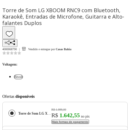
Torre de Som LG XBOOM RNC9 com Bluetooth,
Karaokê, Entradas de Microfone, Guitarra e Alto-
falantes Duplos
4000068790
Vendido e entregue por
Casas Bahia
Voltagem
:
Bivolt
Ofertas
disponíveis
R$ 1.999,00
Torre de Som LG XBOOM RNC9 com Bluetooth, Karaokê, Entradas de Microfone, Guitarra e Alto-falantes Duplos
R$
1.642,55
no pix
Mais formas de pagamento