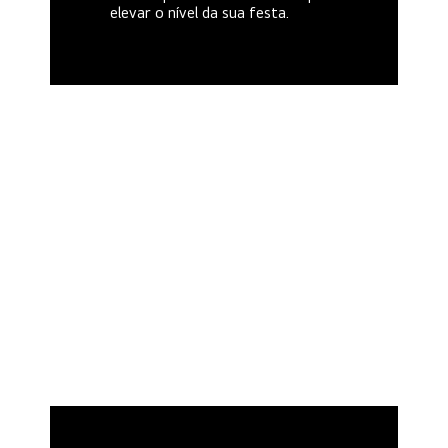
elevar o nível da sua festa.
Superamplificador de graves
duplo
Dê um boost duplo
na sua música
Faça com que sua festa seja
memorável - O LG XBOOM RNC9
gera fluxo de ar extra atrás da
unidade do alto-falante para
produzir graves que bombam e
fazem qualquer festa tremer.