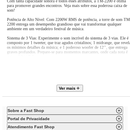
Com tanta capacidade sonora e todos esses atributos, a TM-2200 é ótima
para promover grandes encontros. Veja mais sobre essa poderosa caixa de
som!
Potência de Alto Nível: Com 2200W RMS de potência, a torre de som TM
2200 entrega um desempenho grandioso que vai transformar qualquer
ambiente em um verdadeiro festival de música.
Sistema de 3 Vias: Experimente o som incrível do sistema de 3 vias. Ele é
composto por 1 tweeter, que traz agudos cristalinos; 1 midrange, que revel
os mínimos detalhes da música; e 1 poderoso woofer de 12’’, que entrega
graves profundos. Prepare-se para momentos marcantes, onde cada nota é
uma celebração!
Passa Pasta: Reproduz músicas de diferentes pastas do pen drive, alternand
de uma para outra de forma automática. Muito mais praticidade!
Integração com Guitarra e Microfone: Conecte sua guitarra e microfone e
transforme qualquer festa em um show.
Ver mais
Controle pelo Celular: Baixe o aplicativo Mondial para ajustar a
equalização, criar efeitos de luz e ativar o modo turbo, sentindo graves
potentes que fazem todo mundo vibrar.
Sobre a Fast Shop
Adicione Cor à Sua Festa: A função Led Color Lights conta com 7 modos
de luzes LED, que vibram ao som da música, criando uma atmosfera de
Portal de Privacidade
balada para animar ainda mais o ambiente.
Atendimento Fast Shop