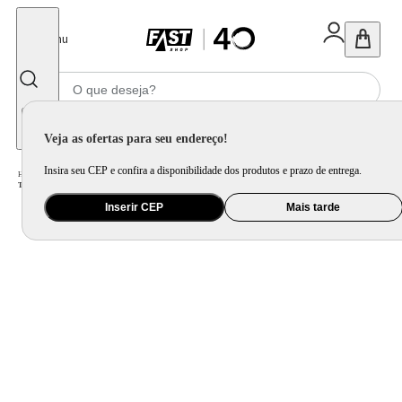
Fechar
Menu
Informe seu CEP
Veja as ofertas para seu endereço!
Insira seu CEP e confira a disponibilidade dos produtos e prazo de entrega.
Home
/
Áudio
/
Caixa de Som
/
Caixa de Som Torre e Party Speaker
/
Torre de Som Mondial TM-2200 luzes Bluetooth0W RMS APP
Inserir CEP
Mais tarde