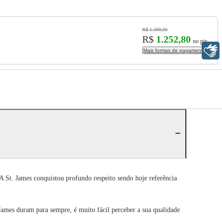
R$ 1.399,00
R$
1.252,80
no pix
Libras
Mais formas de pagamento
A St. James conquistou profundo respeito sendo hoje referência
James duram para sempre, é muito fácil perceber a sua qualidade