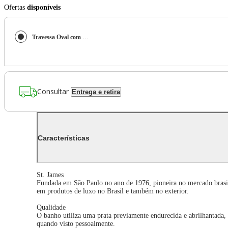
Ofertas
disponíveis
Travessa Oval com Cordão Perola 55X38 cm St James
Consultar
Entrega e retira
Características
St. James
Fundada em São Paulo no ano de 1976, pioneira no mercado brasile
em produtos de luxo no Brasil e também no exterior.
Qualidade
O banho utiliza uma prata previamente endurecida e abrilhantada,
quando visto pessoalmente.