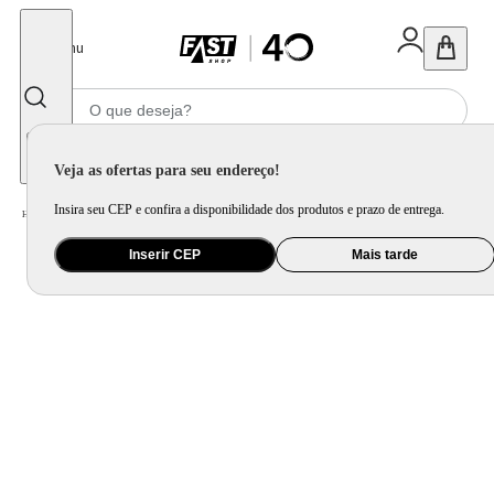
Fechar
Menu
Informe seu CEP
Veja as ofertas para seu endereço!
Insira seu CEP e confira a disponibilidade dos produtos e prazo de entrega.
Home
/
Utilidade Doméstica
/
Cozinha
/
Assadeira, Forma e Travessa
Inserir CEP
Mais tarde