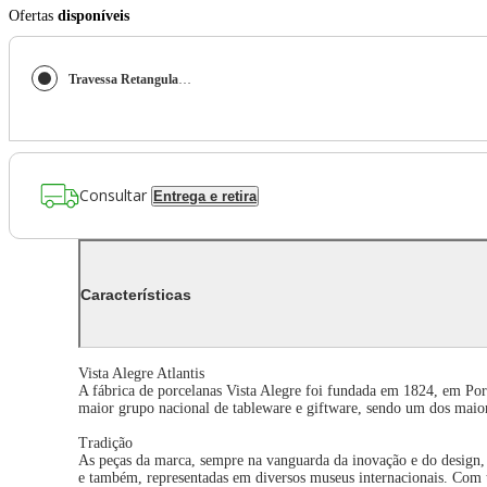
Ofertas
disponíveis
Travessa Retangular Grande Silkroad White 41 cm Vista Alegre Atlantis
Consultar
Entrega e retira
Características
Vista Alegre Atlantis
A fábrica de porcelanas Vista Alegre foi fundada em 1824, em Port
maior grupo nacional de tableware e giftware, sendo um dos maiore
Tradição
As peças da marca, sempre na vanguarda da inovação e do design, f
e também, representadas em diversos museus internacionais. Com tr