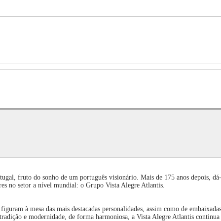
ugal, fruto do sonho de um português visionário. Mais de 175 anos depois, dá-s
s no setor a nível mundial: o Grupo Vista Alegre Atlantis.
iguram à mesa das mais destacadas personalidades, assim como de embaixadas e v
adição e modernidade, de forma harmoniosa, a Vista Alegre Atlantis continua a 