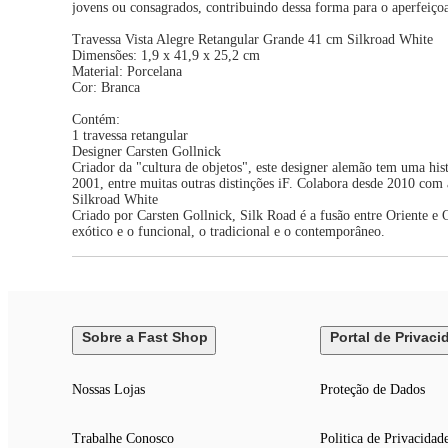
jovens ou consagrados, contribuindo dessa forma para o aperfeiçoa
Travessa Vista Alegre Retangular Grande 41 cm Silkroad White
Dimensões: 1,9 x 41,9 x 25,2 cm
Material: Porcelana
Cor: Branca
Contém:
1 travessa retangular
Designer Carsten Gollnick
Criador da "cultura de objetos", este designer alemão tem uma hi
2001, entre muitas outras distinções iF. Colabora desde 2010 com a
Silkroad White
Criado por Carsten Gollnick, Silk Road é a fusão entre Oriente e
exótico e o funcional, o tradicional e o contemporâneo.
Sobre a Fast Shop
Portal de Privaci
Nossas Lojas
Proteção de Dados
Trabalhe Conosco
Politica de Privacidad