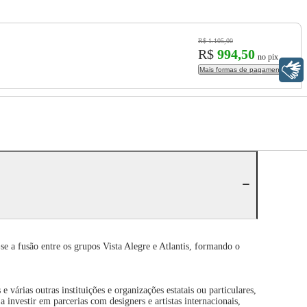
R$ 1.105,00
R$
994,50
no pix
Libras
Mais formas de pagamento
e a fusão entre os grupos Vista Alegre e Atlantis, formando o
árias outras instituições e organizações estatais ou particulares,
investir em parcerias com designers e artistas internacionais,