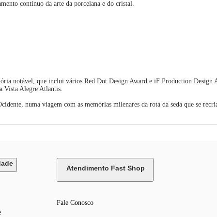
mento contínuo da arte da porcelana e do cristal.
stória notável, que inclui vários Red Dot Design Award e iF Production Desig
 Vista Alegre Atlantis.
 Ocidente, numa viagem com as memórias milenares da rota da seda que se recri
dade
Atendimento Fast Shop
Fale Conosco
e