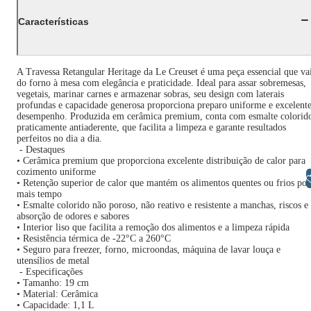
Características
A Travessa Retangular Heritage da Le Creuset é uma peça essencial que va
do forno à mesa com elegância e praticidade. Ideal para assar sobremesas,
vegetais, marinar carnes e armazenar sobras, seu design com laterais
profundas e capacidade generosa proporciona preparo uniforme e excelent
desempenho. Produzida em cerâmica premium, conta com esmalte colorid
praticamente antiaderente, que facilita a limpeza e garante resultados
perfeitos no dia a dia.
- Destaques
• Cerâmica premium que proporciona excelente distribuição de calor para
cozimento uniforme
Libras
• Retenção superior de calor que mantém os alimentos quentes ou frios por
mais tempo
• Esmalte colorido não poroso, não reativo e resistente a manchas, riscos e
absorção de odores e sabores
• Interior liso que facilita a remoção dos alimentos e a limpeza rápida
• Resistência térmica de -22°C a 260°C
• Seguro para freezer, forno, microondas, máquina de lavar louça e
utensílios de metal
- Especificações
• Tamanho: 19 cm
• Material: Cerâmica
• Capacidade: 1,1 L