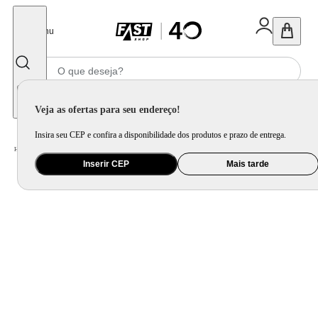
Fechar
Menu
Informe seu CEP
Veja as ofertas para seu endereço!
Insira seu CEP e confira a disponibilidade dos produtos e prazo de entrega.
Home
/
Utilidade Doméstica
/
Cozinha
/
Assadeira, Forma e Travessa
Inserir CEP
Mais tarde