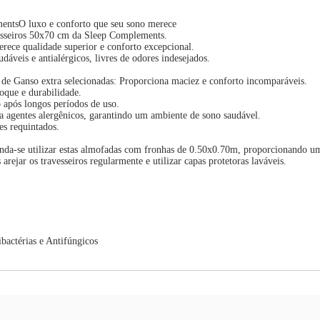
entsO luxo e conforto que seu sono merece
vesseiros 50x70 cm da Sleep Complements.
erece qualidade superior e conforto excepcional.
dáveis e antialérgicos, livres de odores indesejados.
de Ganso extra selecionadas: Proporciona maciez e conforto incomparáveis.
oque e durabilidade.
 após longos períodos de uso.
tra agentes alergênicos, garantindo um ambiente de sono saudável.
es requintados.
enda-se utilizar estas almofadas com fronhas de 0.50x0.70m, proporcionando u
ejar os travesseiros regularmente e utilizar capas protetoras laváveis.
bactérias e Antifúngicos