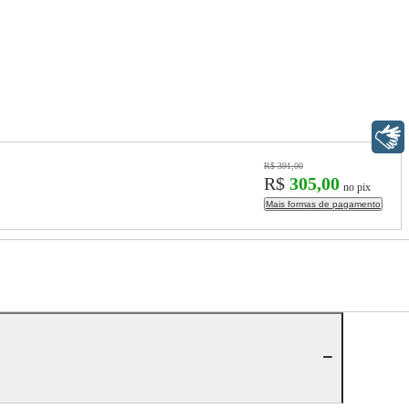
Libras
R$ 391,00
R$
305,00
no pix
Mais formas de pagamento