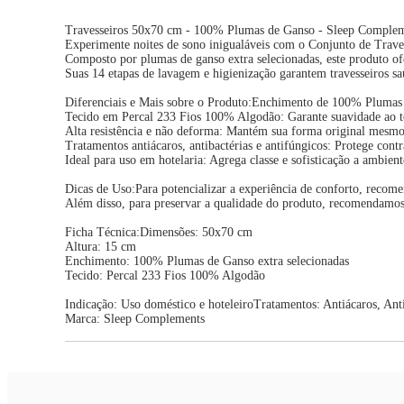
Travesseiros 50x70 cm - 100% Plumas de Ganso - Sleep Complem
Experimente noites de sono inigualáveis com o Conjunto de Tra
Composto por plumas de ganso extra selecionadas, este produto of
Suas 14 etapas de lavagem e higienização garantem travesseiros sau
Diferenciais e Mais sobre o Produto:Enchimento de 100% Plumas 
Tecido em Percal 233 Fios 100% Algodão: Garante suavidade ao t
Alta resistência e não deforma: Mantém sua forma original mesmo
Tratamentos antiácaros, antibactérias e antifúngicos: Protege con
Ideal para uso em hotelaria: Agrega classe e sofisticação a ambient
Dicas de Uso:Para potencializar a experiência de conforto, recom
Além disso, para preservar a qualidade do produto, recomendamos ar
Ficha Técnica:Dimensões: 50x70 cm
Altura: 15 cm
Enchimento: 100% Plumas de Ganso extra selecionadas
Tecido: Percal 233 Fios 100% Algodão
Indicação: Uso doméstico e hoteleiroTratamentos: Antiácaros, Anti
Marca: Sleep Complements