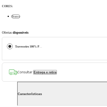
CORES
:
Branco
Ofertas
disponíveis
Travesseiro 100% Plumas de Ganso - Sleep Complements
Consultar
Entrega e retira
Características