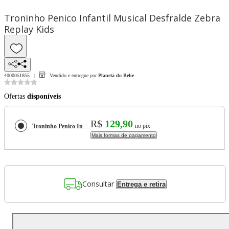
Troninho Penico Infantil Musical Desfralde Zebra
Replay Kids
4000051855
Vendido e entregue por
Planeta do Bebe
Ofertas
disponíveis
R$
129,90
no pix
Troninho Penico Infantil Musical Desfralde Zebra Replay Kids
Mais formas de pagamento
Consultar
Entrega e retira