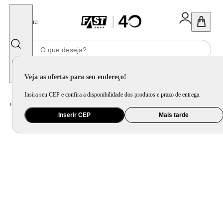
Fechar
Menu
Informe seu CEP
Veja as ofertas para seu endereço!
Insira seu CEP e confira a disponibilidade dos produtos e prazo de entrega.
Home
/
Bebê
/
Banho e Higiene
/
Troninho e Redutor
Inserir CEP
Mais tarde