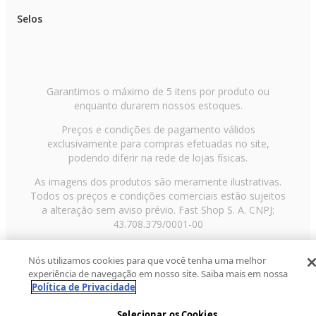
Selos
Garantimos o máximo de 5 itens por produto ou
enquanto durarem nossos estoques.
Preços e condições de pagamento válidos
exclusivamente para compras efetuadas no site,
podendo diferir na rede de lojas físicas.
As imagens dos produtos são meramente ilustrativas.
Todos os preços e condições comerciais estão sujeitos
a alteração sem aviso prévio. Fast Shop S. A. CNPJ:
43.708.379/0001-00
Avenida Zaki Narchi, nº 1650, sobreloja, Carandiru, São
Nós utilizamos cookies para que você tenha uma melhor
Paulo/SP, CEP 02029-001, Telefone: 11 3003-3728 ©
experiência de navegação em nosso site. Saiba mais em nossa
2013 Fast Shop - Todos os direitos reservados
RF
Política de Privacidade
Selecionar os Cookies