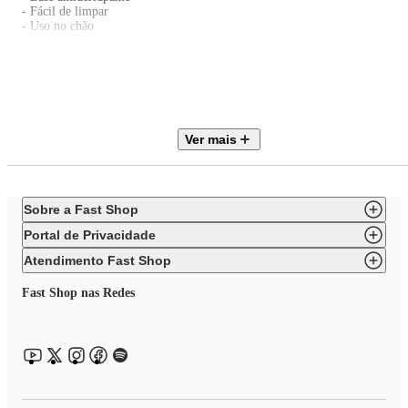
- Fácil de limpar
- Uso no chão
Especificações Técnicas:
- Conteúdo da Embalagem: 1 Troninho Penico
- Material/Composição: Estrutura em plástico resistente / Polipropileno
- Dimensões do Produto: ‎32,0 x 25,0 x 36,0 cm
- Garantia: 30 Dias (Contra Defeito de Fabricação Pelo Fabricante)
- Referência do Fabricante: 21828
Ver mais
- Cód. EAN: 789940321828
- Marca: Replay Kids
Imagens meramente ilustrativas, as cores e estampas podem variar de acor
com o lote do fabricante.
Sobre a Fast Shop
Portal de Privacidade
Atendimento Fast Shop
Fast Shop nas Redes