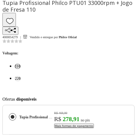
Tupia Profissional Philco PTU01 33000rpm + Jogo
de Fresa 110
4000054279
Vendido e entregue por
Philco Oficial
Voltagem
:
110
220
Ofertas
disponíveis
R$ 469,90
Tupia Profissional Philco PTU01 33000rpm + Jogo de Fresa
R$
278,91
no pix
Mais formas de pagamento