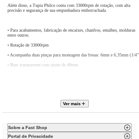
Além disso, a Tupia Philco conta com 33000rpm de rotação, com alta
precisão e segurança de sua empunhadura emborrachada.
• Para acabamentos, fabricação de encaixes, chanfros, entalhes, molduras
entre outros.
• Rotação de 33000rpm
• Acompanha duas pinças para montagem das fresas: 6mm e 6,35mm (1/4”
• Base transparente com ajuste de 40mm
• Escala em cm no corpo do produto
• Guia reta (guia paralela) com ajuste de largura e adaptação para realizaçã
de cortes circulares
• Guia copiadora
Ver mais
• Guia de corte
• Duas chaves para ajustes
Sobre a Fast Shop
• Empunhadura emborrachada
Portal de Privacidade