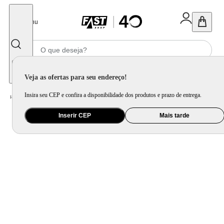
Fechar
Menu
Informe seu CEP
Veja as ofertas para seu endereço!
Insira seu CEP e confira a disponibilidade dos produtos e prazo de entrega.
Home
/
Ferramenta e Jardim
/
Ferramenta Elétrica
/
Tupia Profissional Philco PTU01 33000rpm + Jogo de Fresa
Inserir CEP
Mais tarde