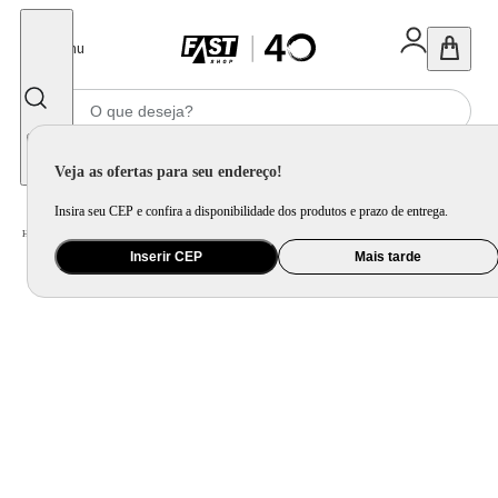
Fechar
Menu
Informe seu CEP
Veja as ofertas para seu endereço!
Insira seu CEP e confira a disponibilidade dos produtos e prazo de entrega.
Home
/
Saúde e Beleza
/
Tratamento de Ar
/
Umidificador e Difusor de Ar
Inserir CEP
Mais tarde