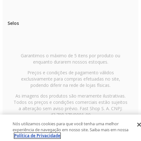
Selos
Garantimos o máximo de 5 itens por produto ou
enquanto durarem nossos estoques.
Preços e condições de pagamento válidos
exclusivamente para compras efetuadas no site,
podendo diferir na rede de lojas físicas.
As imagens dos produtos são meramente ilustrativas.
Todos os preços e condições comerciais estão sujeitos
a alteração sem aviso prévio. Fast Shop S. A. CNPJ:
43.708.379/0001-00
Nós utilizamos cookies para que você tenha uma melhor
Avenida Zaki Narchi, nº 1650, sobreloja, Carandiru, São
experiência de navegação em nosso site. Saiba mais em nossa
Paulo/SP, CEP 02029-001, Telefone: 11 3003-3728 ©
Política de Privacidade
2013 Fast Shop - Todos os direitos reservados
RF