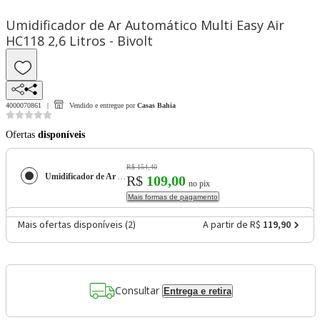
Umidificador de Ar Automático Multi Easy Air
HC118 2,6 Litros - Bivolt
4000070861
Vendido e entregue por
Casas Bahia
Ofertas
disponíveis
R$ 154,40
Umidificador de Ar Automático Multi Easy Air HC118 2,6 Litros - Bivolt
R$
109,00
no pix
Mais formas de pagamento
Mais ofertas disponíveis (
2
)
A partir de R$
119,90
Consultar
Entrega e retira