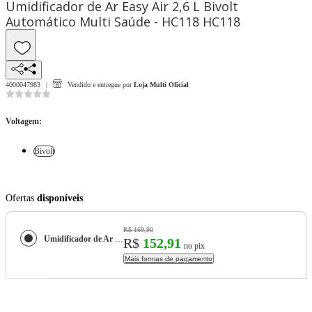
Umidificador de Ar Easy Air 2,6 L Bivolt
Automático Multi Saúde - HC118 HC118
4000047983
Vendido e entregue por
Loja Multi Oficial
Voltagem
:
Bivolt
Ofertas
disponíveis
R$ 169,90
Umidificador de Ar Easy Air 2,6 L Bivolt Automático Multi Saúde - HC118 HC118
R$
152,91
no pix
Mais formas de pagamento