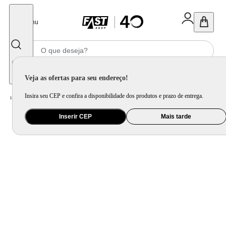
Fechar
Menu
Informe seu CEP
Veja as ofertas para seu endereço!
Insira seu CEP e confira a disponibilidade dos produtos e prazo de entrega.
Home
/
Saúde e Beleza
/
Tratamento de Ar
/
Umidificador e Difusor de Ar
Inserir CEP
Mais tarde