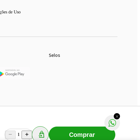
ções de Uso
Selos
stoques.
ferir na rede de lojas físicas.
m aviso prévio. Fast Shop S. A. CNPJ: 43.708.379/0001-
Comprar
1
Selecionar os Cookies