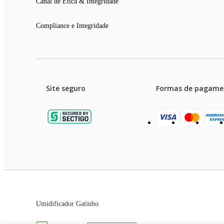
Canal de Ética & Integridade
Compliance e Integridade
Site seguro
Formas de pagame
Garanti
Preços e condições de pagament
Umidificador Gatinho
As imagens dos produtos são meramente ilustrativas. T