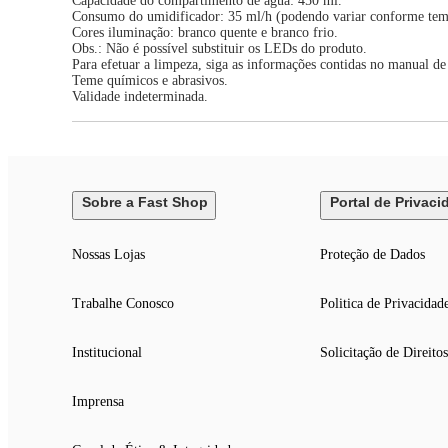
Capacidade do compartimento de água: 450 ml.
Consumo do umidificador: 35 ml/h (podendo variar conforme tempe
Cores iluminação: branco quente e branco frio.
Obs.: Não é possível substituir os LEDs do produto.
Para efetuar a limpeza, siga as informações contidas no manual de 
Teme químicos e abrasivos.
Validade indeterminada.
Sobre a Fast Shop
Portal de Privaci
Nossas Lojas
Proteção de Dados
Trabalhe Conosco
Politica de Privacidad
Institucional
Solicitação de Direitos
Imprensa