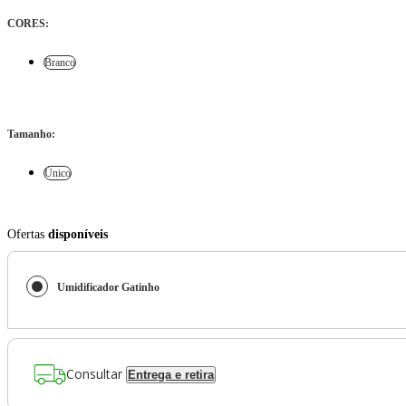
CORES
:
Branco
Tamanho
:
Único
Ofertas
disponíveis
Umidificador Gatinho
Consultar
Entrega e retira