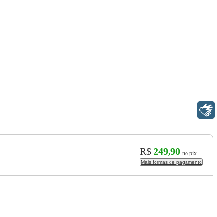
Libras
R$
249,90
no pix
Mais formas de pagamento