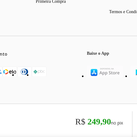
Primeira Compra
Termos e Condi
nto
Baixe o App
mos o máximo de 5 itens por produto ou enquanto durarem nossos e
o válidos exclusivamente para compras efetuadas no site, podendo di
R$
249,90
no pix
odos os preços e condições comerciais estão sujeitos a alteração se
00