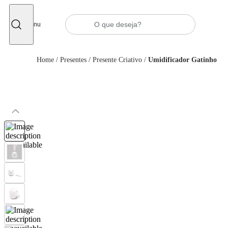
Fechar
Menu
Home
/
Presentes
/
Presente Criativo
/
Umidificador Gatinho