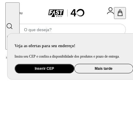
Fechar
Menu
Informe seu CEP
Veja as ofertas para seu endereço!
Insira seu CEP e confira a disponibilidade dos produtos e prazo de entrega.
Home
/
Brinquedo e Colecionável
/
Boneca e Acessório
Inserir CEP
Mais tarde