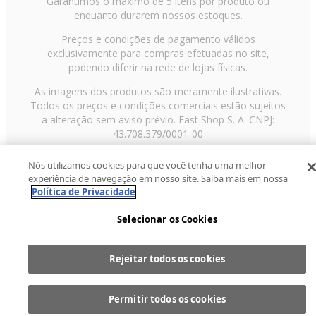
Garantimos o máximo de 5 itens por produto ou
enquanto durarem nossos estoques.
Preços e condições de pagamento válidos
exclusivamente para compras efetuadas no site,
podendo diferir na rede de lojas físicas.
As imagens dos produtos são meramente ilustrativas.
Todos os preços e condições comerciais estão sujeitos
a alteração sem aviso prévio. Fast Shop S. A. CNPJ:
43.708.379/0001-00
Avenida Zaki Narchi, nº 1650, sobreloja, Carandiru, São
Nós utilizamos cookies para que você tenha uma melhor
Paulo/SP, CEP 02029-001, Telefone: 11 3003-3728 ©
experiência de navegação em nosso site. Saiba mais em nossa
2013 Fast Shop - Todos os direitos reservados
RF
Política de Privacidade
Selecionar os Cookies
Rejeitar todos os cookies
Comprar
1
Permitir todos os cookies