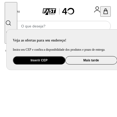
Fechar
Menu
Informe seu CEP
Veja as ofertas para seu endereço!
Insira seu CEP e confira a disponibilidade dos produtos e prazo de entrega.
Home
/
Mercado
/
Bebida
/
Vinho
Inserir CEP
Mais tarde