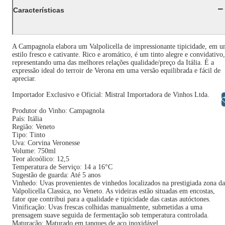
Características
A Campagnola elabora um Valpolicella de impressionante tipicidade, em 
estilo fresco e cativante. Rico e aromático, é um tinto alegre e convidativo,
representando uma das melhores relações qualidade/preço da Itália. É a
expressão ideal do terroir de Verona em uma versão equilibrada e fácil de
apreciar.
Importador Exclusivo e Oficial: Mistral Importadora de Vinhos Ltda.
Libras
Produtor do Vinho: Campagnola
País: Itália
Região: Veneto
Tipo: Tinto
Uva: Corvina Veronesse
Volume: 750ml
Teor alcoólico: 12,5
Temperatura de Serviço: 14 a 16°C
Sugestão de guarda: Até 5 anos
Vinhedo: Uvas provenientes de vinhedos localizados na prestigiada zona da
Valpolicella Classica, no Veneto. As videiras estão situadas em encostas,
fator que contribui para a qualidade e tipicidade das castas autóctones.
Vinificação: Uvas frescas colhidas manualmente, submetidas a uma
prensagem suave seguida de fermentação sob temperatura controlada.
Maturação: Maturado em tanques de aço inoxidável.