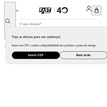
Fechar
Menu
Informe seu CEP
Veja as ofertas para seu endereço!
Insira seu CEP e confira a disponibilidade dos produtos e prazo de entrega.
Home
/
Utilidade Doméstica
/
Cozinha
/
Utensilio de Bancada
Inserir CEP
Mais tarde