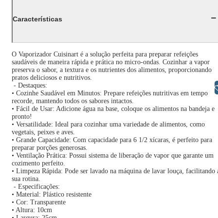
Características
O Vaporizador Cuisinart é a solução perfeita para preparar refeições
saudáveis de maneira rápida e prática no micro-ondas. Cozinhar a vapor
preserva o sabor, a textura e os nutrientes dos alimentos, proporcionando
pratos deliciosos e nutritivos.
- Destaques:
Libras
• Cozinhe Saudável em Minutos: Prepare refeições nutritivas em tempo
recorde, mantendo todos os sabores intactos.
• Fácil de Usar: Adicione água na base, coloque os alimentos na bandeja e
pronto!
• Versatilidade: Ideal para cozinhar uma variedade de alimentos, como
vegetais, peixes e aves.
• Grande Capacidade: Com capacidade para 6 1/2 xícaras, é perfeito para
preparar porções generosas.
• Ventilação Prática: Possui sistema de liberação de vapor que garante um
cozimento perfeito.
• Limpeza Rápida: Pode ser lavado na máquina de lavar louça, facilitando 
sua rotina.
- Especificações:
• Material: Plástico resistente
• Cor: Transparente
• Altura: 10cm
• Largura: 25cm