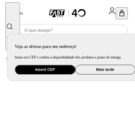
Fechar
Menu
Informe seu CEP
Veja as ofertas para seu endereço!
Insira seu CEP e confira a disponibilidade dos produtos e prazo de entrega.
Home
/
Móveis e Decoração
/
Decoração
/
Vaso e Cachepot
Inserir CEP
Mais tarde