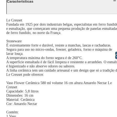
Características
Le Creuset
Fundada em 1925 por dois industriais belgas, especialistas em ferro fundid
e esmaltação, que começaram uma pequena produção de panelas esmaltada
de ferro fundido, no norte da França.
Stoneware
É extremamente forte e durável, resiste a manchas, lascas e rachaduras.
Segura para uso no micro-ondas, freezer, geladeira, forno e máquina de
lavar louça.
Libras
A temperatura máxima do forno segura é de 260°C.
A superfície esmaltada é de fácil limpeza e resistente a arranhões. O esmalt
é higienizado e não absorve odores ou sabores.
A linha cerâmica tem um cuidado artesanal e um design que só a tradição 
Le Creuset pode oferecer.
Vaso Flower Cerâmica 580 ml volume 16 cm altura Amarelo Nectar Le
Creuset
Capacidade: 5,8 litros
Dimensões: 16 cm
Material: Cerâmica
Cor: Amarelo Nectar
Contém:
1 Vaso