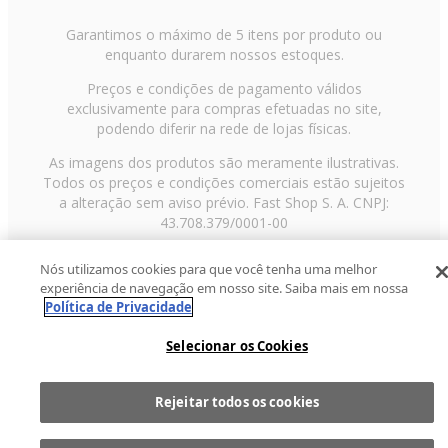
Garantimos o máximo de 5 itens por produto ou
enquanto durarem nossos estoques.
Preços e condições de pagamento válidos
exclusivamente para compras efetuadas no site,
podendo diferir na rede de lojas físicas.
As imagens dos produtos são meramente ilustrativas.
Todos os preços e condições comerciais estão sujeitos
a alteração sem aviso prévio. Fast Shop S. A. CNPJ:
43.708.379/0001-00
Avenida Zaki Narchi, nº 1650, sobreloja, Carandiru, São
Nós utilizamos cookies para que você tenha uma melhor
Paulo/SP, CEP 02029-001, Telefone: 11 3003-3728 ©
experiência de navegação em nosso site. Saiba mais em nossa
2013 Fast Shop - Todos os direitos reservados
RF
Política de Privacidade
Selecionar os Cookies
Rejeitar todos os cookies