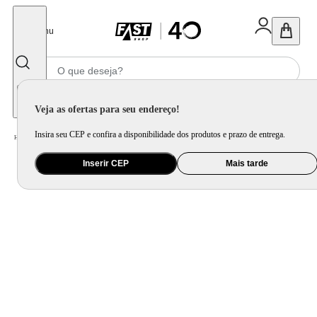
Fechar
Menu
Informe seu CEP
Veja as ofertas para seu endereço!
Insira seu CEP e confira a disponibilidade dos produtos e prazo de entrega.
Home
/
Móveis e Decoração
/
Decoração
/
Vaso e Cachepot
Inserir CEP
Mais tarde