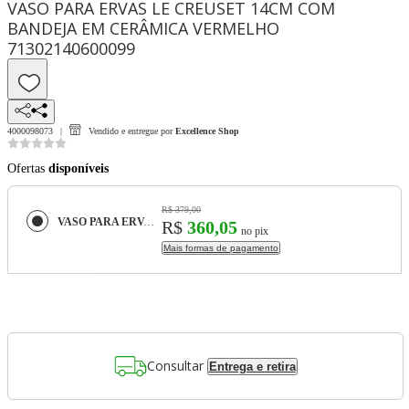
VASO PARA ERVAS LE CREUSET 14CM COM
BANDEJA EM CERÂMICA VERMELHO
71302140600099
4000098073
Vendido e entregue por
Excellence Shop
Ofertas
disponíveis
R$ 379,00
VASO PARA ERVAS LE CREUSET 14CM COM BANDEJA EM CERÂMICA VERMELHO 71302140600099
R$
360,05
no pix
Mais formas de pagamento
Consultar
Entrega e retira