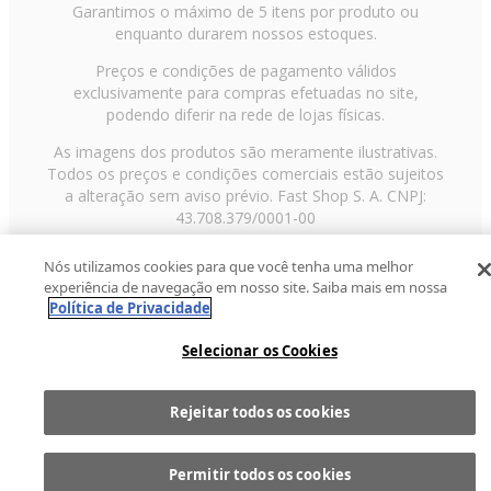
Garantimos o máximo de 5 itens por produto ou
enquanto durarem nossos estoques.
Preços e condições de pagamento válidos
exclusivamente para compras efetuadas no site,
podendo diferir na rede de lojas físicas.
As imagens dos produtos são meramente ilustrativas.
Todos os preços e condições comerciais estão sujeitos
a alteração sem aviso prévio. Fast Shop S. A. CNPJ:
43.708.379/0001-00
Avenida Zaki Narchi, nº 1650, sobreloja, Carandiru, São
Nós utilizamos cookies para que você tenha uma melhor
Paulo/SP, CEP 02029-001, Telefone: 11 3003-3728 ©
experiência de navegação em nosso site. Saiba mais em nossa
2013 Fast Shop - Todos os direitos reservados
RF
Política de Privacidade
Selecionar os Cookies
Rejeitar todos os cookies
Comprar
1
Permitir todos os cookies