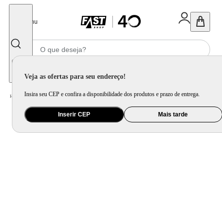
Fechar
Menu
Informe seu CEP
Veja as ofertas para seu endereço!
Insira seu CEP e confira a disponibilidade dos produtos e prazo de entrega.
Home
/
Brinquedo e Colecionável
/
Carrinho, Pista e Autorama
Inserir CEP
Mais tarde