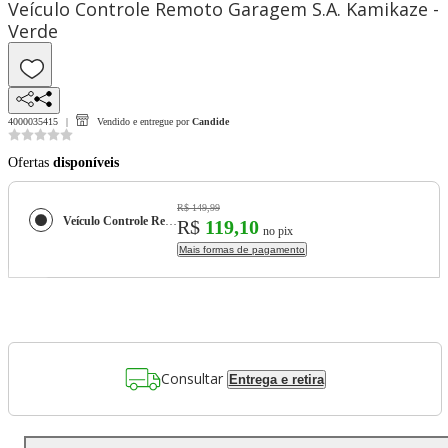
Veículo Controle Remoto Garagem S.A. Kamikaze -
Verde
4000035415
Vendido e entregue por
Candide
Ofertas
disponíveis
R$ 149,99
Veículo Controle Remoto Garagem S.A. Kamikaze - Verde
R$
119,10
no pix
Mais formas de pagamento
Consultar
Entrega e retira