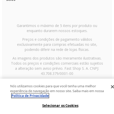
Garantimos o máximo de 5 itens por produto ou
enquanto durarem nossos estoques.
Preços e condições de pagamento válidos
exclusivamente para compras efetuadas no site,
podendo diferir na rede de lojas físicas.
As imagens dos produtos são meramente ilustrativas.
Todos os preços e condições comerciais estão sujeitos
a alteração sem aviso prévio. Fast Shop S. A. CNPJ:
43.708.379/0001-00
Avenida Zaki Narchi, nº 1650, sobreloja, Carandiru, São
Nós utilizamos cookies para que você tenha uma melhor
Paulo/SP, CEP 02029-001, Telefone: 11 3003-3728 ©
experiência de navegação em nosso site. Saiba mais em nossa
2013 Fast Shop - Todos os direitos reservados
RF
Política de Privacidade
Selecionar os Cookies