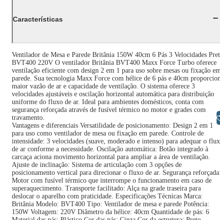
Características
Ventilador de Mesa e Parede Britânia 150W 40cm 6 Pás 3 Velocidades Pre
BVT400 220V O ventilador Britânia BVT400 Maxx Force Turbo oferece
ventilação eficiente com design 2 em 1 para uso sobre mesas ou fixação e
parede. Sua tecnologia Maxx Force com hélice de 6 pás e 40cm proporcio
maior vazão de ar e capacidade de ventilação. O sistema oferece 3
velocidades ajustáveis e oscilação horizontal automática para distribuição
uniforme do fluxo de ar. Ideal para ambientes domésticos, conta com
segurança reforçada através de fusível térmico no motor e grades com
Libras
travamento.
Vantagens e diferenciais Versatilidade de posicionamento: Design 2 em 1
para uso como ventilador de mesa ou fixação em parede. Controle de
intensidade: 3 velocidades (suave, moderado e intenso) para adequar o flu
de ar conforme a necessidade. Oscilação automática: Botão integrado à
carcaça aciona movimento horizontal para ampliar a área de ventilação.
Ajuste de inclinação: Sistema de articulação com 3 opções de
posicionamento vertical para direcionar o fluxo de ar. Segurança reforçada
Motor com fusível térmico que interrompe o funcionamento em caso de
superaquecimento. Transporte facilitado: Alça na grade traseira para
deslocar o aparelho com praticidade. Especificações Técnicas Marca:
Britânia Modelo: BVT400 Tipo: Ventilador de mesa e parede Potência:
150W Voltagem: 220V Diâmetro da hélice: 40cm Quantidade de pás: 6
Material das pás: Plástico Cor das pás: Cinza Cor da estrutura: Preto