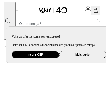
Fechar
Menu
Informe seu CEP
Veja as ofertas para seu endereço!
Insira seu CEP e confira a disponibilidade dos produtos e prazo de entrega.
Home
/
Ar e Ventilação
/
Ventilador
Inserir CEP
Mais tarde