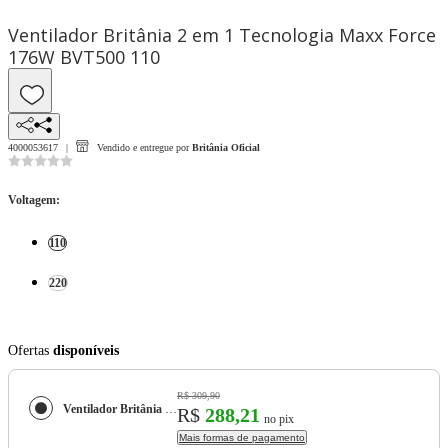
Ventilador Britânia 2 em 1 Tecnologia Maxx Force
176W BVT500 110
4000053617
Vendido e entregue por
Britânia Oficial
Voltagem
:
110
220
Ofertas
disponíveis
R$ 309,90
Ventilador Britânia 2 em 1 Tecnologia Maxx Force 176W BVT500
R$
288,21
no pix
Mais formas de pagamento