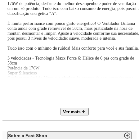
176W de potência, desfrute do melhor desempenho e poder de ventilação
em um só produto! Tudo isso com baixo consumo de energia, pois possui 
classificação energética “A”.
É muita performance com pouco gasto energético! O Ventilador Britânia
conta ainda com grade removível de 58cm, mais praticidade na hora de
montar, desmontar e limpar. Ajuste a velocidade conforme sua necessidade
pois possui 3 níveis de velocidade: suave, moderada e intensa.
Tudo isso com o mínimo de ruídos! Mais conforto para você e sua família.
3 velocidades • Tecnologia Maxx Force 6: Hélice de 6 pás com grade de
58cm
Potência de 176W
Super Silencioso
Grade removível de 58cm que obedece às normas de segurança (contato
com partes móveis)
Oscilação horizontal automática com novo sistema de acionamento (botão
integrado à carcaça)
Sistema de articulação para ajuste da inclinação vertical com 3 opções
Porta-fio
Novo sistema de travamento entre grade frontal e traseira
Ver mais
Remoção da grade frontal somente com uso de ferramenta, conforme
normas de segurança
Motor com fusível térmico de segurança
Alça na grade traseira para transportar o aparelho
Classificação energética A.
Sobre a Fast Shop