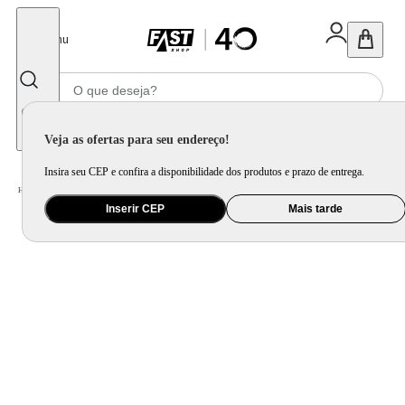
Fechar
Menu
Informe seu CEP
Veja as ofertas para seu endereço!
Insira seu CEP e confira a disponibilidade dos produtos e prazo de entrega.
Home
/
Ar e Ventilação
/
Ventilador
/
Ventilador Britânia 2 em 1 Tecnologia Maxx Force 176W BVT500
Inserir CEP
Mais tarde