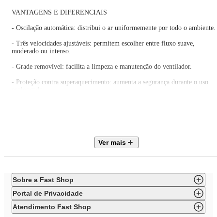
VANTAGENS E DIFERENCIAIS
- Oscilação automática: distribui o ar uniformemente por todo o ambiente.
- Três velocidades ajustáveis: permitem escolher entre fluxo suave,
moderado ou intenso.
- Grade removível: facilita a limpeza e manutenção do ventilador.
- Proteção contra superaquecimento: aumenta a segurança durante o uso
prolongado.
- Versatilidade de posicionamento: funciona como ventilador de mesa ou
pode ser instalado na parede.
ESPECIFICAÇÕES TÉCNICAS
Ver mais
Marca: Britânia
Modelo: BCA40A
Tipo: Ventilador circulador de mesa
Potência: 160W
Sobre a Fast Shop
Voltagem: 110V
Velocidades: 3
Portal de Privacidade
Diâmetro da hélice: 40cm
Quantidade de pás: 6
Atendimento Fast Shop
Material das pás: Plástico