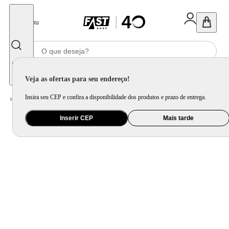
Fechar
Menu
Informe seu CEP
Veja as ofertas para seu endereço!
Insira seu CEP e confira a disponibilidade dos produtos e prazo de entrega.
Home
/
Ar e Ventilação
/
Ventilador
Inserir CEP
Mais tarde