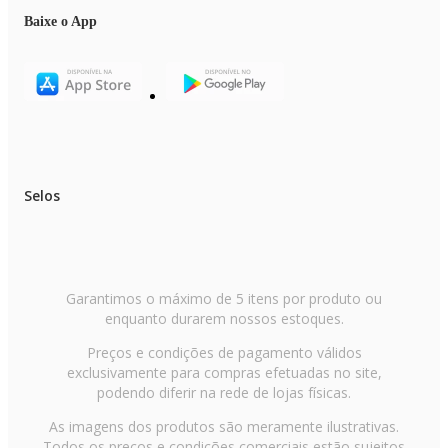
do monitor ou tela utilizada.
Baixe o App
- As imagens são meramente ilustrativas.
- O produto real pode apresentar pequenas variações de tonalidade, format
ou acabamento.
- Verifique a voltagem informada no título do produto antes de efetuar a
compra.
Selos
Garantimos o máximo de 5 itens por produto ou
enquanto durarem nossos estoques.
Preços e condições de pagamento válidos
exclusivamente para compras efetuadas no site,
podendo diferir na rede de lojas físicas.
As imagens dos produtos são meramente ilustrativas.
Todos os preços e condições comerciais estão sujeitos