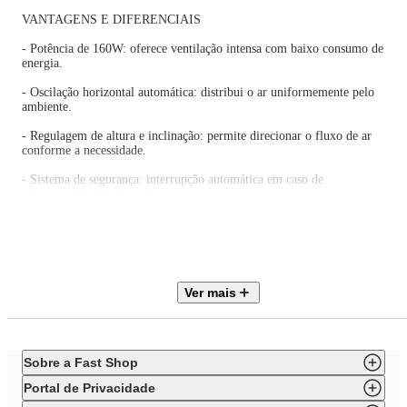
VANTAGENS E DIFERENCIAIS
- Potência de 160W: oferece ventilação intensa com baixo consumo de
energia.
- Oscilação horizontal automática: distribui o ar uniformemente pelo
ambiente.
- Regulagem de altura e inclinação: permite direcionar o fluxo de ar
conforme a necessidade.
- Sistema de segurança: interrupção automática em caso de
superaquecimento do motor.
- Baixo nível de ruído: opera silenciosamente para maior conforto.
- Classificação energética A: garante eficiência no consumo de energia
elétrica.
Ver mais
ESPECIFICAÇÕES TÉCNICAS
Marca: Britânia
Modelo: BVT450 Maxx Force
Sobre a Fast Shop
Referência: 33012181
Voltagem: 220V
Portal de Privacidade
Potência: 160W