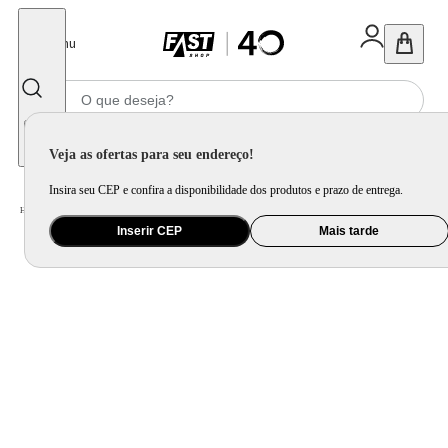
Fechar
Menu
Informe seu CEP
Veja as ofertas para seu endereço!
Insira seu CEP e confira a disponibilidade dos produtos e prazo de entrega.
Home
/
Ar e Ventilação
/
Ventilador
Inserir CEP
Mais tarde