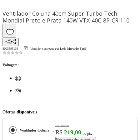
Ventilador Coluna 40cm Super Turbo Tech
Mondial Preto e Prata 140W VTX-40C-8P-CR 110
3005595136
Vendido e entregue por
Loja Mercado Facil
Voltagem
:
110
220
Ofertas
disponíveis
R$ 399,90
Ventilador Coluna 40cm Super Turbo Tech Mondial Preto e Prata 140W VTX-40C-8P-CR
R$
219,00
no pix
Mais formas de pagamento