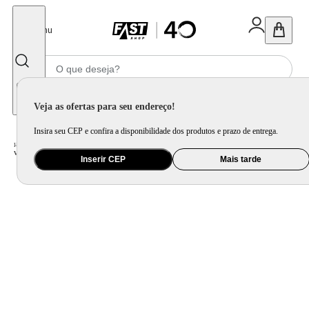
Fechar
Menu
Informe seu CEP
Veja as ofertas para seu endereço!
Insira seu CEP e confira a disponibilidade dos produtos e prazo de entrega.
Home
/
Ar e Ventilação
/
Ventilador
/
Ventilador Coluna 40cm Super Turbo Tech Mondial Preto e Prata 140W VTX-40C-8P-CR
Inserir CEP
Mais tarde