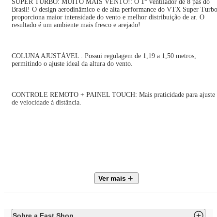
SUPER TURBO: MUITO MAIS VENTO!: O 1° ventilador de 8 pás do
Brasil! O design aerodinâmico e de alta performance do VTX Super Turb
proporciona maior intensidade do vento e melhor distribuição de ar. O
resultado é um ambiente mais fresco e arejado!
COLUNA AJUSTÁVEL : Possui regulagem de 1,19 a 1,50 metros,
permitindo o ajuste ideal da altura do vento.
CONTROLE REMOTO + PAINEL TOUCH: Mais praticidade para ajuste
de velocidade à distância.
MAIS SILÊNCIO E CONFORTO: O sistema de ventilação alia a potência
para refrescar ao baixo nível de ruído, proporcionando o silêncio necessári
para momentos de concentração e uma excelente noite de sono.
Ver mais
MAIOR DISTRIBUIÇÃO DE AR: O Sistema Oscilante Contínuo amplia 
raio de alcance do vento no ambiente, permitindo uma distribuição de ar
mais eficiente nos cômodos da casa.
Sobre a Fast Shop