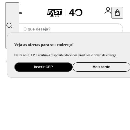
Fechar
Menu
Informe seu CEP
Veja as ofertas para seu endereço!
Insira seu CEP e confira a disponibilidade dos produtos e prazo de entrega.
Home
/
Ar e Ventilação
/
Ventilador
/
Ventilador de Coluna Ventisol 30cm Turbo 6 Pás Preto VOC30 - 127 Volts
Inserir CEP
Mais tarde