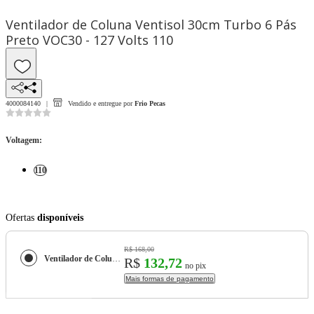
Ventilador de Coluna Ventisol 30cm Turbo 6 Pás
Preto VOC30 - 127 Volts 110
4000084140
Vendido e entregue por
Frio Pecas
Voltagem
:
110
Ofertas
disponíveis
R$ 168,00
Ventilador de Coluna Ventisol 30cm Turbo 6 Pás Preto VOC30 - 127 Volts
R$
132,72
no pix
Mais formas de pagamento