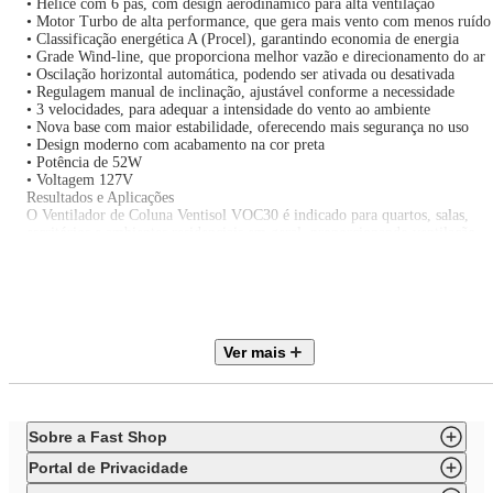
• Hélice com 6 pás, com design aerodinâmico para alta ventilação
• Motor Turbo de alta performance, que gera mais vento com menos ruído
• Classificação energética A (Procel), garantindo economia de energia
• Grade Wind-line, que proporciona melhor vazão e direcionamento do ar
• Oscilação horizontal automática, podendo ser ativada ou desativada
• Regulagem manual de inclinação, ajustável conforme a necessidade
• 3 velocidades, para adequar a intensidade do vento ao ambiente
• Nova base com maior estabilidade, oferecendo mais segurança no uso
• Design moderno com acabamento na cor preta
• Potência de 52W
• Voltagem 127V
Resultados e Aplicações
O Ventilador de Coluna Ventisol VOC30 é indicado para quartos, salas,
escritórios e ambientes residenciais em geral, proporcionando ventilação
eficiente, silenciosa e econômica. Seu motor turbo garante excelente
desempenho, enquanto os ajustes de oscilação e inclinação permitem uma
melhor distribuição do ar, aumentando o conforto térmico nos dias mais
quentes.
Garanta já o seu Ventilador de Coluna Ventisol 30cm
Invista em um ventilador potente, silencioso e econômico. O Ventisol Tur
Ver mais
VOC30 127V entrega desempenho, estabilidade e eficiência para manter
seus ambientes sempre mais frescos e agradáveis. Compre agora e aproveit
mais conforto todos os dias!
Imagens meramente ilustrativas.
Sobre a Fast Shop
Portal de Privacidade